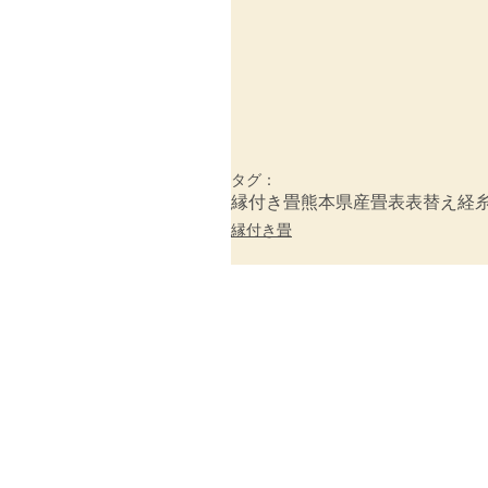
タグ：
縁付き畳
熊本県産畳表
表替え
経
縁付き畳