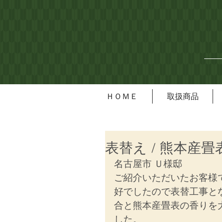
ＨＯＭＥ
取扱商品
表替え / 熊本産畳
名古屋市 Ｕ様邸
ご紹介いただいたお客様で
好でしたので表替工事と
合と熊本産畳表の香りを
した。