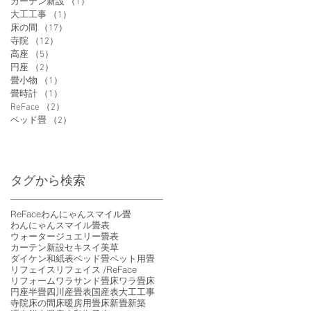
カーテン新設
（1）
1件の記事
大工工事
（1）
1件の記事
床の間
（17）
17件の記事
寺院
（12）
12件の記事
高座
（5）
5件の記事
円座
（2）
2件の記事
畳小物
（1）
1件の記事
畳時計
（1）
1件の記事
ReFace
（2）
2件の記事
ベッド畳
（2）
2件の記事
タグから検索
ReFace
わんにゃんスマイル畳
わんにゃんスマイル畳表
ウォータージュエリー畳表
カーテン新設
セキスイ美草
ダイケン和紙表
ベッド畳
ペット用畳
リフェイス
リフェイス /ReFace
リフォーム
ワラサンド畳床
ワラ畳床
円座
半畳
四川産畳表
国産表
大工工事
寺院
床の間
床暖房用畳床
新畳
新築