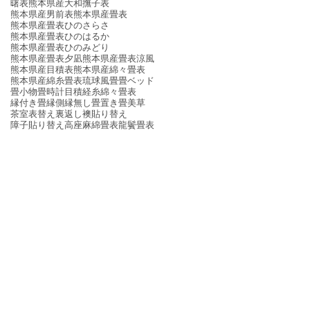
曙表
熊本県産大和撫子表
熊本県産男前表
熊本県産畳表
熊本県産畳表ひのさらさ
熊本県産畳表ひのはるか
熊本県産畳表ひのみどり
熊本県産畳表夕凪
熊本県産畳表涼風
熊本県産目積表
熊本県産綿々畳表
熊本県産綿糸畳表
琉球風畳
畳ベッド
畳小物
畳時計
目積
経糸
綿々畳表
縁付き畳
縁側
縁無し畳
置き畳
美草
茶室
表替え
裏返し
襖貼り替え
障子貼り替え
高座
麻綿畳表
龍鬢畳表