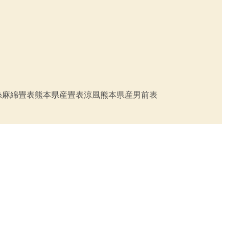
糸
麻綿畳表
熊本県産畳表涼風
熊本県産男前表