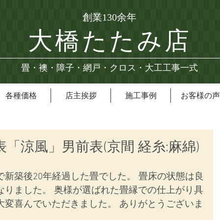
創業130余年
大橋たたみ店
畳・襖・障子・網戸・クロス・大工工事一式
各種価格
店主挨拶
施工事例
お客様の声
表「涼風」男前表(京間 経糸:麻綿)
新築後20年経過した畳でした。 畳床の状態は良
なりました。 奥様が選ばれた畳縁での仕上がり具
大変喜んでいただきました。 ありがとうございま