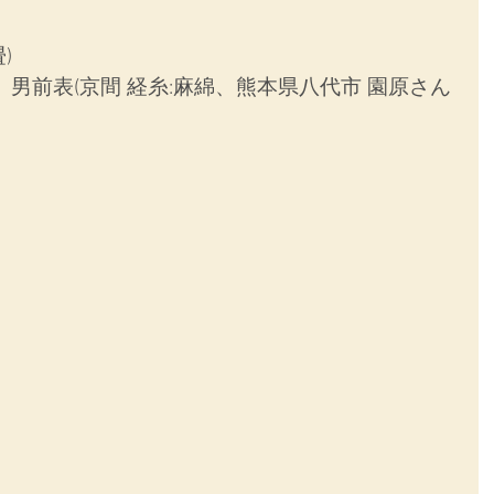
)
男前表(京間 経糸:麻綿、熊本県八代市 園原さん