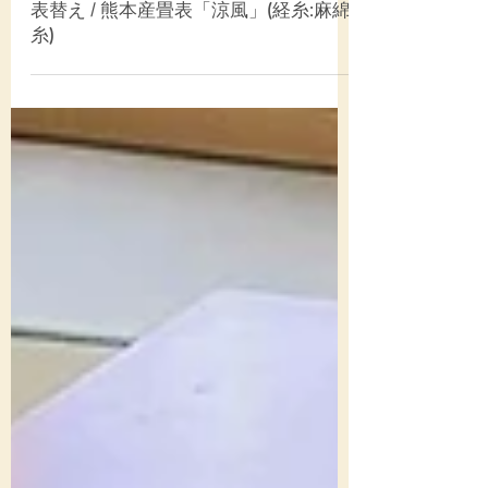
縁付き畳
表替え / 熊本産畳表「涼風」(経糸:麻綿
糸)