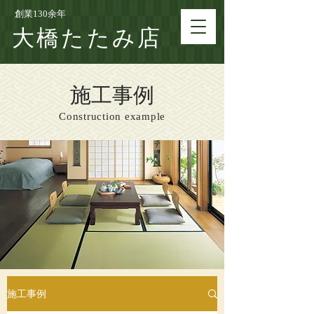
創業130余年
大橋たたみ店
施工事例
Construction example
施工事例