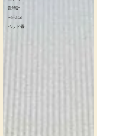
畳時計
ReFace
ベッド畳