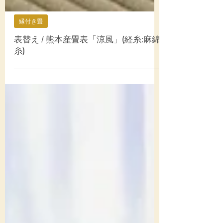
縁付き畳
表替え / 熊本産畳表「涼風」(経糸:麻綿
糸)