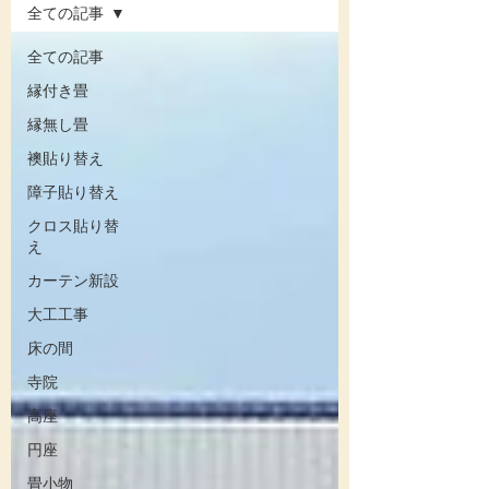
全ての記事
全ての記事
縁付き畳
縁無し畳
襖貼り替え
障子貼り替え
クロス貼り替
え
カーテン新設
大工工事
床の間
寺院
高座
円座
畳小物