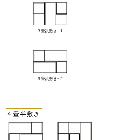
３畳乱敷き−１
３畳乱敷き−２
４畳半敷き