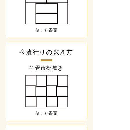
例：６畳間
今流行りの敷き方
半畳市松敷き
例：６畳間