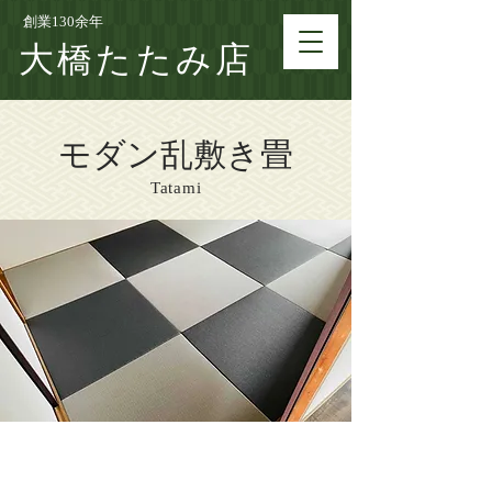
創業130余年
大橋たたみ店
モダン乱敷き畳
Tatami