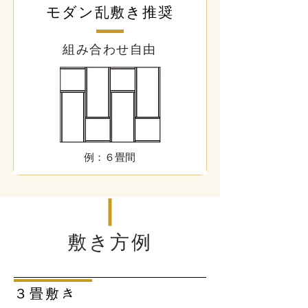
モダン乱敷き推奨
組み合わせ自由
例：６畳間
敷き方例
３畳敷き