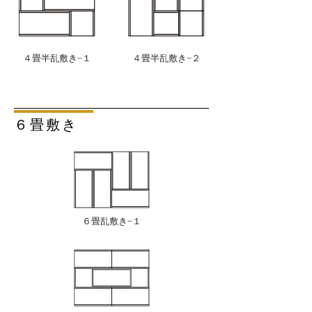
４畳半乱敷き−１
４畳半乱敷き−２
６畳敷き
６畳乱敷き−１