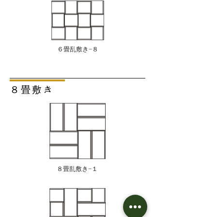
６畳乱敷き−８
８畳敷き
８畳乱敷き−１