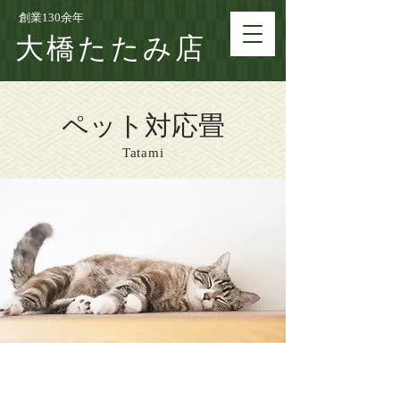
創業130余年
大橋たたみ店
ペット対応畳
Tatami