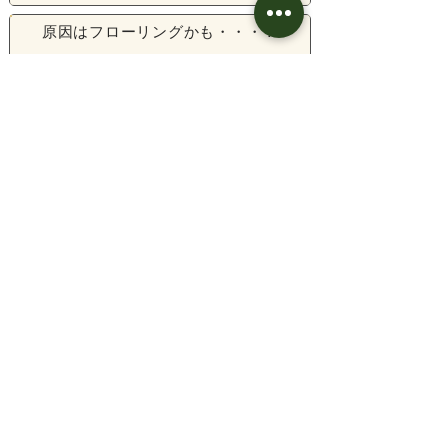
原因はフローリングかも・・・？
足、腰の関節疾患の大きな原因のひとつがフ
ローリングです。リビングやキッチンのフロ
ーリングで足を滑らせたり、空回りしている
のを見たことはありませんか？その動き、実
はとても危険。関節に大きな負担がかかり、
脱臼やヘルニアなどひざや腰の関節疾患の原
因になります。大切なペットの健康を守るた
め、室内を“床”を見直してみましょう。
健康に良い床材とは？
では、ペットの身体に良い床材とは、どんな
ものでしょう。まず大切なのは、滑らないこ
と。ペットの爪がしっかりかかり、柔らかい
素材のものを選びましょう。カーペットやコ
ルクマット等をご使用のご家庭も多いようで
す。そして、もう一つ大切なのが、清潔に保
てること。汚れたときにさっと拭き掃除がで
きたり、洗えたり…。手軽にお手入れできる
ことが、清潔に保てる秘訣です。今はまだケ
ガをしていなくても、早めの対応で大切なペ