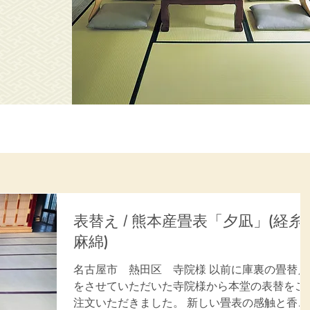
表替え / 熊本産畳表「夕凪」(経糸:
麻綿)
名古屋市 熱田区 寺院様 以前に庫裏の畳替え
をさせていただいた寺院様から本堂の表替をご
注文いただきました。 新しい畳表の感触と香り