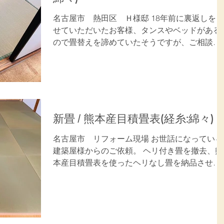
名古屋市 熱田区 Ｈ様邸 18年前に裏返しをさ
せていただいたお客様、タンスやベッドがある
ので畳替えを諦めていたそうですが、ご相談い
ただきました。 表替工事後、新しい畳表の香り
と色艶を大変喜んでいただきました。 ご用命あ
りがとうございました。 施工内容：畳表替(6
畳)...
新畳 / 熊本産目積畳表(経糸:綿々)
名古屋市 リフォーム現場 お世話になっている
建築屋様からのご依頼。 ヘリ付き畳を撤去、熊
本産目積畳表を使ったヘリなし畳を納品させて
いただきました。 ご用命ありがとうございまし
た。 施工内容：畳新調(ヘリなし半畳16枚) 畳
表：熊本産目積畳表...