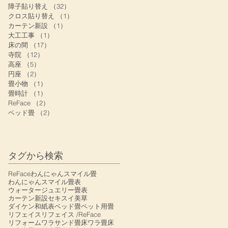
障子貼り替え
（32）
32件の記事
クロス貼り替え
（1）
1件の記事
カーテン新設
（1）
1件の記事
表
大工工事
（1）
1件の記事
床の間
（17）
17件の記事
寺院
（12）
12件の記事
高座
（5）
5件の記事
円座
（2）
2件の記事
畳小物
（1）
1件の記事
畳時計
（1）
1件の記事
ReFace
（2）
2件の記事
ベッド畳
（2）
2件の記事
タグから検索
ReFace
わんにゃんスマイル畳
わんにゃんスマイル畳表
ウォータージュエリー畳表
カーテン新設
セキスイ美草
ダイケン和紙表
ベッド畳
ペット用畳
リフェイス
リフェイス /ReFace
リフォーム
ワラサンド畳床
ワラ畳床