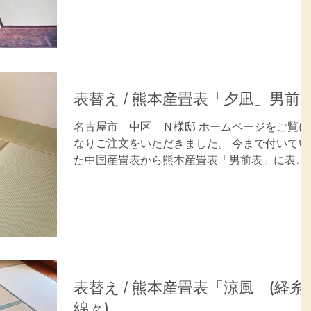
を喜んでいただきました。 ご用命ありがとうご
ざいました。 施工内容：畳表替(33畳) 畳 表：
熊本産畳表「夕凪」...
表替え / 熊本産畳表「夕凪」男前
名古屋市 中区 Ｎ様邸 ホームページをご覧に
なりご注文をいただきました。 今まで付いてい
た中国産畳表から熊本産畳表「男前表」に表
替。 障子、襖も同時に施工、お部屋が明るくな
ったと喜んでいただきました。 ご用命ありがと
うございました。 施工内容：畳表替(6畳)...
表替え / 熊本産畳表「涼風」(経糸:
綿々)