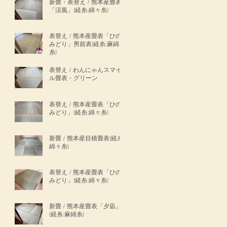
新畳・表替え / 熊本産畳表
「涼風」(経糸:綿々糸)
表替え / 熊本産畳表「ひの
みどり」男前表(経糸:麻綿
糸)
表替え / わんにゃんスマイ
ル畳表・グリーン
表替え / 熊本産畳表「ひの
みどり」(経糸:綿々糸)
新畳 / 熊本産目積畳表(経糸:
綿々糸)
表替え / 熊本産畳表「ひの
みどり」(経糸:綿々糸)
新畳 / 熊本産畳表「夕凪」
(経糸:麻綿糸)