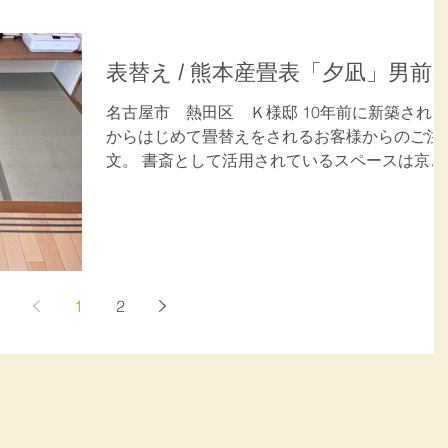
表替え / 熊本産畳表「夕凪」男前
名古屋市 熱田区 Ｋ様邸 10年前に新築されて
からはじめて畳替えをされるお客様からのご注
文。 書斎として活用されているスペースは京間
で中国産畳表が付いていましたが、今回は熊本
産「男前表」で表替。 新しい畳表の香りと重厚
感を喜んでいただきました。...
1
2