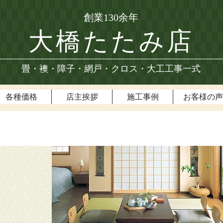
創業130余年
大橋たたみ店
畳・襖・障子・網戸・クロス・大工工事一式
各種価格
店主挨拶
施工事例
お客様の声