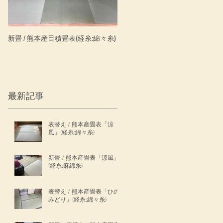
新畳 / 熊本産目積畳表(経糸:綿々糸)
新畳 / わんにゃんスマイル・ダイ
ン清流銀白色
表
最新記事
表替え / 熊本産畳表「涼
風」(経糸:綿々糸)
新畳 / 熊本産畳表「涼風」
(経糸:麻綿糸)
表替え / 熊本産畳表「ひの
みどり」(経糸:綿々糸)