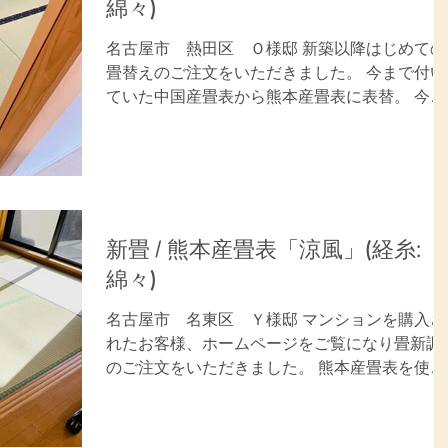
綿々)
名古屋市 熱田区 Ｏ様邸 新築以降はじめての
畳替えのご注文をいただきました。 今まで付い
ていた中国産畳表から熊本産畳表に表替。 今ま
でと香りが全く違うと喜んでいただきました。
ご用命ありがとうございました。 施工内容：畳
表替(6畳) 畳 表：熊本産畳表「涼風」...
新畳 / 熊本産畳表「涼風」(経糸:
綿々)
名古屋市 名東区 Ｙ様邸 マンションを購入さ
れたお客様、ホームページをご覧になり畳新調
のご注文をいただきました。 熊本産畳表を使用
して畳を新調、新しい畳表の感触と香りを喜ん
でいただきました。 ご用命ありがとうございま
した。 施工内容：畳新調(6畳)...