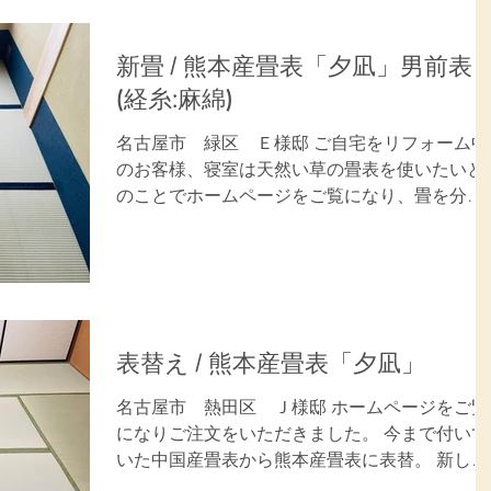
新畳 / 熊本産畳表「夕凪」男前表
(経糸:麻綿)
名古屋市 緑区 Ｅ様邸 ご自宅をリフォーム中
のお客様、寝室は天然い草の畳表を使いたいと
のことでホームページをご覧になり、畳を分離
発注していただきました。 新しい畳表の香りと
感触、ワラ畳床の感触を喜んでいただきまし
た。 ご用命ありがとうございました。 施工内
容：畳新調(3畳)...
表替え / 熊本産畳表「夕凪」
名古屋市 熱田区 Ｊ様邸 ホームページをご覧
になりご注文をいただきました。 今まで付いて
いた中国産畳表から熊本産畳表に表替。 新しい
畳表の重厚感と香りを大変喜んでいただきまし