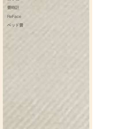
畳時計
ReFace
ベッド畳