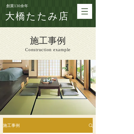
創業130余年
大橋たたみ店
施工事例
Construction example
施工事例