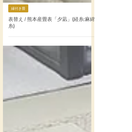
縁付き畳
表替え / 熊本産畳表「夕凪」(経糸:麻綿
糸)