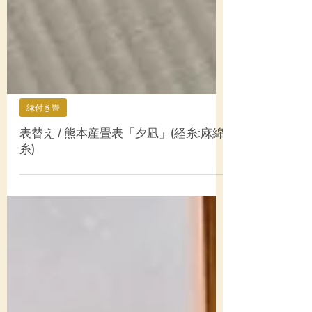
縁付き畳
表替え / 熊本産畳表「夕凪」(経糸:麻綿
糸)