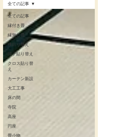
全ての記事
全ての記事
縁付き畳
縁無し畳
襖貼り替え
障子貼り替え
クロス貼り替
え
カーテン新設
大工工事
床の間
寺院
高座
円座
畳小物