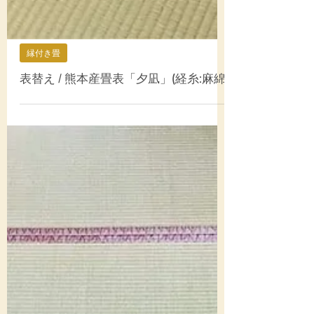
縁付き畳
表替え / 熊本産畳表「夕凪」(経糸:麻綿)