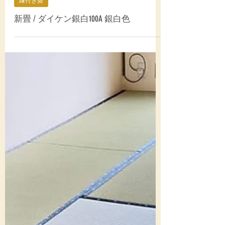
縁付き畳
新畳 / ダイケン銀白100A 銀白色