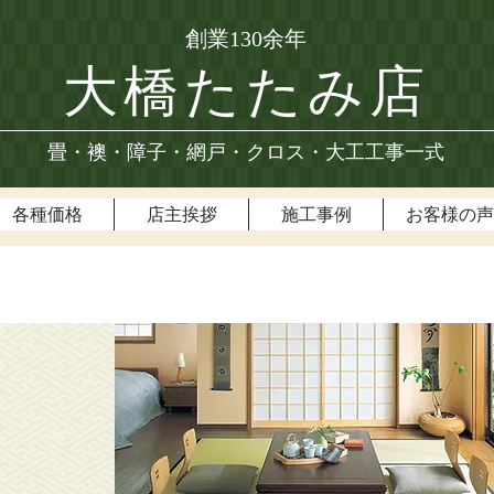
創業130余年
大橋たたみ店
畳・襖・障子・網戸・クロス・大工工事一式
各種価格
店主挨拶
施工事例
お客様の声