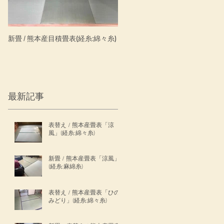
新畳 / 熊本産目積畳表(経糸:綿々糸)
新畳 / わんにゃんスマイル・ダイ
ン清流銀白色
最新記事
表替え / 熊本産畳表「涼
風」(経糸:綿々糸)
新畳 / 熊本産畳表「涼風」
(経糸:麻綿糸)
表替え / 熊本産畳表「ひの
みどり」(経糸:綿々糸)