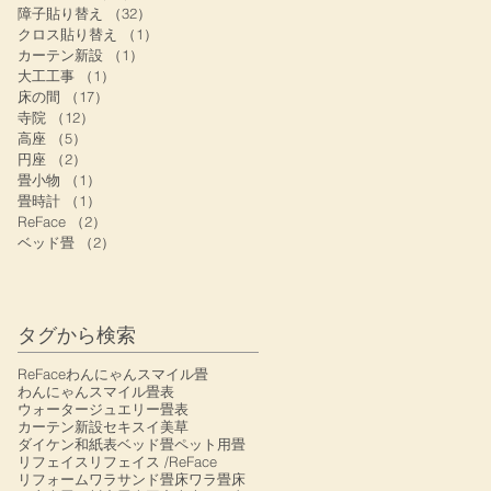
障子貼り替え
（32）
32件の記事
クロス貼り替え
（1）
1件の記事
カーテン新設
（1）
1件の記事
大工工事
（1）
1件の記事
床の間
（17）
17件の記事
寺院
（12）
12件の記事
高座
（5）
5件の記事
円座
（2）
2件の記事
畳小物
（1）
1件の記事
畳時計
（1）
1件の記事
ReFace
（2）
2件の記事
ベッド畳
（2）
2件の記事
タグから検索
ReFace
わんにゃんスマイル畳
わんにゃんスマイル畳表
ウォータージュエリー畳表
カーテン新設
セキスイ美草
ダイケン和紙表
ベッド畳
ペット用畳
リフェイス
リフェイス /ReFace
リフォーム
ワラサンド畳床
ワラ畳床