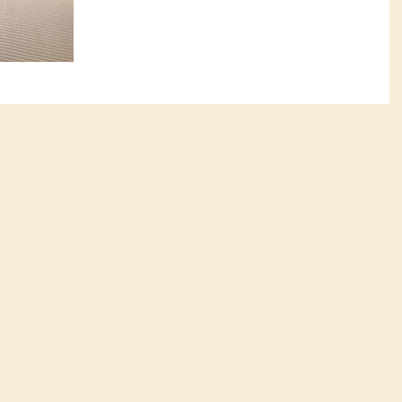
国産畳表から熊本産畳表に表替、畳表の香りと
色艶を喜んでいただけました。 客間として使っ
ていらっしゃらないため、床の間横の押入れを
クローゼット...