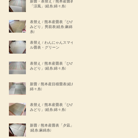
新畳・表替え / 熊本産畳表
「涼風」(経糸:綿々糸)
表替え / 熊本産畳表「ひの
みどり」男前表(経糸:麻綿
糸)
表替え / わんにゃんスマイ
ル畳表・グリーン
表替え / 熊本産畳表「ひの
みどり」(経糸:綿々糸)
新畳 / 熊本産目積畳表(経糸:
綿々糸)
表替え / 熊本産畳表「ひの
みどり」(経糸:綿々糸)
新畳 / 熊本産畳表「夕凪」
(経糸:麻綿糸)