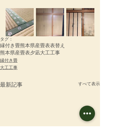
タグ：
縁付き畳
熊本県産畳表
表替え
熊本県産畳表夕凪
大工工事
縁付き畳
大工工事
すべて表示
最新記事