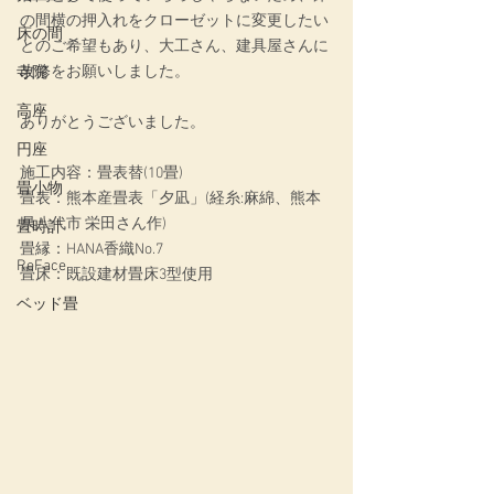
の間横の押入れをクローゼットに変更したい
床の間
とのご希望もあり、大工さん、建具屋さんに
改修をお願いしました。
寺院
高座
ありがとうございました。
円座
施工内容：畳表替(10畳)
畳小物
畳表：熊本産畳表「夕凪」(経糸:麻綿、熊本
県八代市 栄田さん作)
畳時計
畳縁：HANA香織No.7
ReFace
畳床：既設建材畳床3型使用
ベッド畳