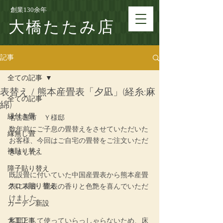
創業130余年
大橋たたみ店
記事
全ての記事
表替え / 熊本産畳表「夕凪」(経糸:麻
全ての記事
綿)
縁付き畳
名古屋市　Ｙ様邸
数年前にご子息の畳替えをさせていただいた
縁無し畳
お客様、今回はご自宅の畳替をご注文いただ
襖貼り替え
きました。
障子貼り替え
既設畳に付いていた中国産畳表から熊本産畳
クロス貼り替え
表に表替、畳表の香りと色艶を喜んでいただ
けました。
カーテン新設
大工工事
客間として使っていらっしゃらないため、床