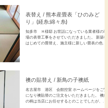
表替え / 熊本産畳表「ひのみど
り」(経糸:綿々糸)
知多市 Ｈ様邸 お世話になっている業者様の現
場の表替工事をさせていただきました。 新築後
はじめての畳替え、施主様に新しい畳表の色艶
と香りを喜んでいただきました。 ご用命ありが
とうございました。 施工内容：畳表替(6畳×2) 
表：熊本産畳表「ひのみどり」...
襖の貼替え / 新鳥の子襖紙
名古屋市 港区 会館控室 ホームページをご覧
になり襖貼替のご注文をいただきました。 襖紙
の柄は当店にお任せするとのことでしたが、施
工後はシンプルで明るい柄でお任せしてよかっ