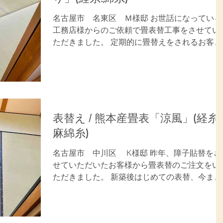
名古屋市 名東区 Ｍ様邸 お世話になっている
工務店様からのご依頼で畳表替工事をさせてい
ただきました。 定期的に畳替えをされるお客様
で畳表の擦れが目立つ前の表替でした。 新しい
畳表の香りと明るくなったお部屋を大変喜んで
いただきました。 ご用命ありがとうございまし
た。...
表替え / 熊本産畳表「涼風」(経糸:
麻綿糸)
名古屋市 中川区 K様邸 昨年、障子貼替をさ
せていただいたお客様から畳表替のご注文をい
ただきました。 新築後はじめての表替、今まで
付いていた中国産畳表から熊本産畳表に表替。
新しい畳表の今までとは違う重厚感のある感触
と良い香りを大変喜んでいただきました。...