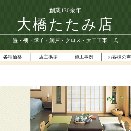
創業130余年
大橋たたみ店
畳・襖・障子・網戸・クロス・大工工事一式
各種価格
店主挨拶
施工事例
お客様の声