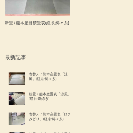
新畳 / 熊本産目積畳表(経糸:綿々糸)
新畳 / わんにゃんスマイル・ダイ
ン清流銀白色
最新記事
表替え / 熊本産畳表「涼
風」(経糸:綿々糸)
新畳 / 熊本産畳表「涼風」
(経糸:麻綿糸)
表替え / 熊本産畳表「ひの
みどり」(経糸:綿々糸)