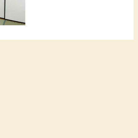
たと喜んでいただきました。 ご用命ありがとう
ございました。 施工内容：襖 貼替(8本) 襖紙：
鳥の子襖紙