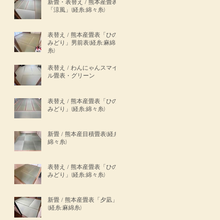
新畳・表替え / 熊本産畳表
「涼風」(経糸:綿々糸)
表替え / 熊本産畳表「ひの
みどり」男前表(経糸:麻綿
糸)
表替え / わんにゃんスマイ
ル畳表・グリーン
表替え / 熊本産畳表「ひの
みどり」(経糸:綿々糸)
新畳 / 熊本産目積畳表(経糸:
綿々糸)
表替え / 熊本産畳表「ひの
みどり」(経糸:綿々糸)
新畳 / 熊本産畳表「夕凪」
(経糸:麻綿糸)