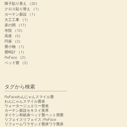
障子貼り替え
（32）
32件の記事
クロス貼り替え
（1）
1件の記事
カーテン新設
（1）
1件の記事
大工工事
（1）
1件の記事
床の間
（17）
17件の記事
寺院
（12）
12件の記事
高座
（5）
5件の記事
円座
（2）
2件の記事
畳小物
（1）
1件の記事
畳時計
（1）
1件の記事
ReFace
（2）
2件の記事
ベッド畳
（2）
2件の記事
タグから検索
ReFace
わんにゃんスマイル畳
わんにゃんスマイル畳表
ウォータージュエリー畳表
カーテン新設
セキスイ美草
ダイケン和紙表
ベッド畳
ペット用畳
リフェイス
リフェイス /ReFace
リフォーム
ワラサンド畳床
ワラ畳床