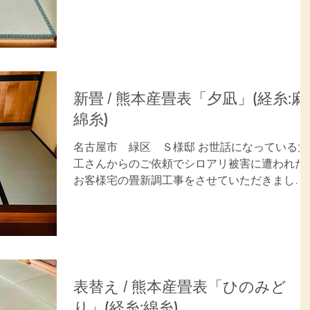
表の今までとは全く違う重厚感のある感触と熊
本産畳表の良い香りを喜んでいただきました。
ご用命ありがとうございました。 施工内容：畳
表替(6畳)...
新畳 / 熊本産畳表「夕凪」(経糸:麻
綿糸)
名古屋市 緑区 Ｓ様邸 お世話になっている大
工さんからのご依頼でシロアリ被害に遭われた
お客様宅の畳新調工事をさせていただきまし
た。 新しい畳表の重厚感のある感触と良い香り
を大変喜んでいただきました。 ご用命ありがと
うございました。 施工内容：畳新調(3畳)...
表替え / 熊本産畳表「ひのみど
り」(経糸:綿糸)