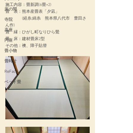
施工内容：畳新調(6畳×2)
床の間
畳　表：熊本産畳表「夕凪」
　　　　(経糸:綿糸　熊本県八代市　豊田さ
寺院
ん作)
高座
畳　縁：ひがし町なりひら鶯
畳　床：建材畳床2型
円座
その他：襖、障子貼替
畳小物
畳時計
ReFace
ベッド畳