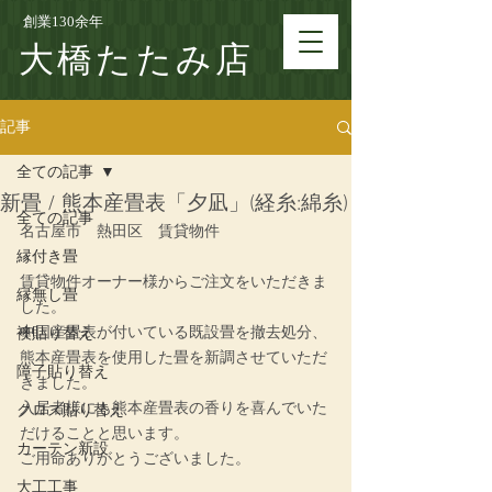
創業130余年
大橋たたみ店
記事
全ての記事
新畳 / 熊本産畳表「夕凪」(経糸:綿糸)
全ての記事
名古屋市　熱田区　賃貸物件
縁付き畳
賃貸物件オーナー様からご注文をいただきま
縁無し畳
した。
中国産畳表が付いている既設畳を撤去処分、
襖貼り替え
熊本産畳表を使用した畳を新調させていただ
障子貼り替え
きました。
入居者様にも熊本産畳表の香りを喜んでいた
クロス貼り替え
だけることと思います。
カーテン新設
ご用命ありがとうございました。
大工工事