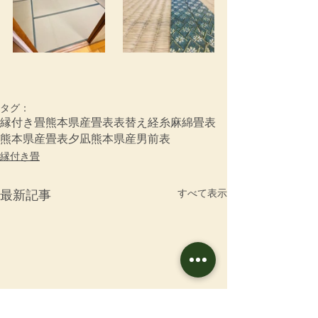
タグ：
縁付き畳
熊本県産畳表
表替え
経糸
麻綿畳表
熊本県産畳表夕凪
熊本県産男前表
縁付き畳
すべて表示
最新記事