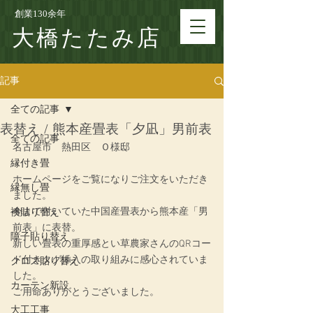
創業130余年
大橋たたみ店
記事
全ての記事
表替え / 熊本産畳表「夕凪」男前表
全ての記事
名古屋市　熱田区　Ｏ様邸
縁付き畳
ホームページをご覧になりご注文をいただき
縁無し畳
ました。
今まで付いていた中国産畳表から熊本産「男
襖貼り替え
前表」に表替。
障子貼り替え
新しい畳表の重厚感とい草農家さんのQRコー
ド付きタグ挿入の取り組みに感心されていま
クロス貼り替え
した。
カーテン新設
ご用命ありがとうございました。
大工工事