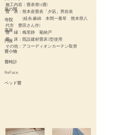
施工内容：
畳表替(6畳)
床の間
畳　表：熊本産畳表「夕凪」男前表
　　　　(経糸:麻綿　本間一番草　熊本県八
寺院
代市　豊田さん作)
高座
畳　縁：梅里静　菊納戸
畳　床：既設建材畳床3型使用
円座
その他：アコーディオンカーテン取替
畳小物
畳時計
ReFace
ベッド畳