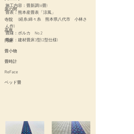
施工内容：畳新調(6畳)
床の間
畳表：熊本産畳表「涼風」
　　　(経糸:綿々糸　熊本県八代市　小林さ
寺院
ん作)
高座
畳縁：ポルカ　No.2
畳床：建材畳床3型(2型仕様)
円座
畳小物
畳時計
ReFace
ベッド畳