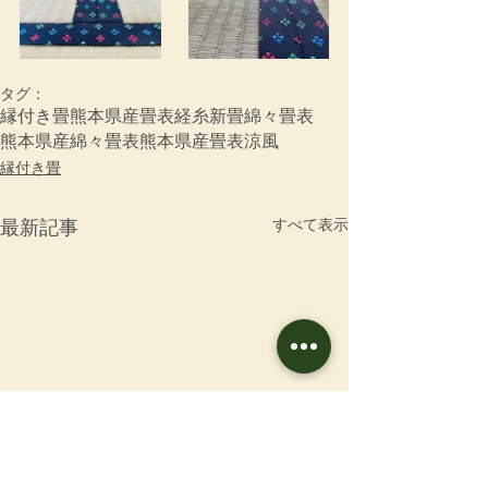
タグ：
縁付き畳
熊本県産畳表
経糸
新畳
綿々畳表
熊本県産綿々畳表
熊本県産畳表涼風
縁付き畳
すべて表示
最新記事