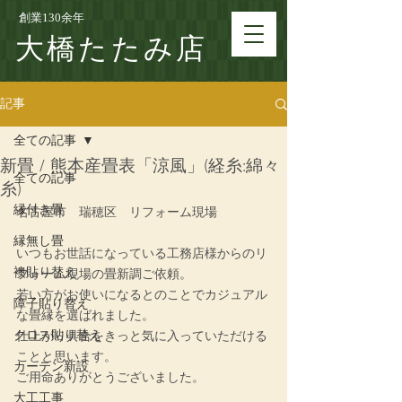
創業130余年
大橋たたみ店
記事
全ての記事
新畳 / 熊本産畳表「涼風」(経糸:綿々
全ての記事
糸)
縁付き畳
名古屋市　瑞穂区　リフォーム現場
縁無し畳
いつもお世話になっている工務店様からのリ
襖貼り替え
フォーム現場の畳新調ご依頼。
若い方がお使いになるとのことでカジュアル
障子貼り替え
な畳縁を選ばれました。
クロス貼り替え
仕上がり具合をきっと気に入っていただける
ことと思います。
カーテン新設
ご用命ありがとうございました。
大工工事