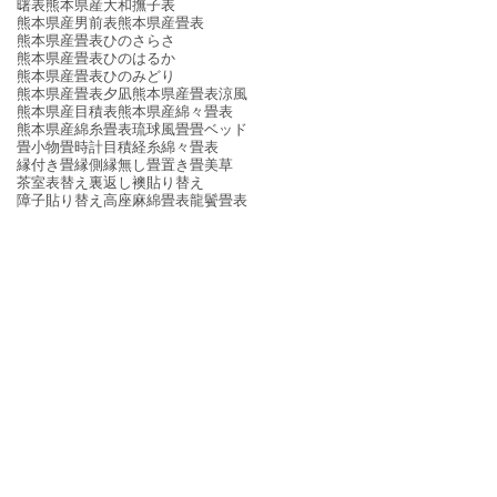
曙表
熊本県産大和撫子表
熊本県産男前表
熊本県産畳表
熊本県産畳表ひのさらさ
熊本県産畳表ひのはるか
熊本県産畳表ひのみどり
熊本県産畳表夕凪
熊本県産畳表涼風
熊本県産目積表
熊本県産綿々畳表
熊本県産綿糸畳表
琉球風畳
畳ベッド
畳小物
畳時計
目積
経糸
綿々畳表
縁付き畳
縁側
縁無し畳
置き畳
美草
茶室
表替え
裏返し
襖貼り替え
障子貼り替え
高座
麻綿畳表
龍鬢畳表