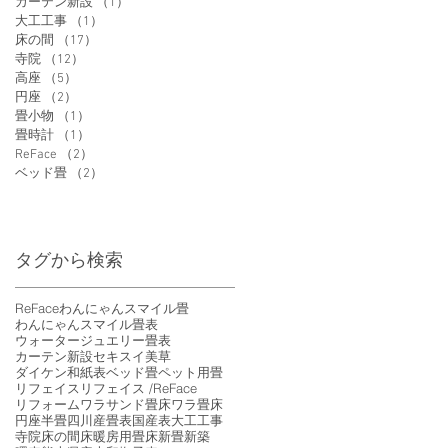
カーテン新設
（1）
1件の記事
大工工事
（1）
1件の記事
床の間
（17）
17件の記事
寺院
（12）
12件の記事
高座
（5）
5件の記事
円座
（2）
2件の記事
畳小物
（1）
1件の記事
畳時計
（1）
1件の記事
ReFace
（2）
2件の記事
ベッド畳
（2）
2件の記事
タグから検索
ReFace
わんにゃんスマイル畳
わんにゃんスマイル畳表
ウォータージュエリー畳表
カーテン新設
セキスイ美草
ダイケン和紙表
ベッド畳
ペット用畳
リフェイス
リフェイス /ReFace
リフォーム
ワラサンド畳床
ワラ畳床
円座
半畳
四川産畳表
国産表
大工工事
寺院
床の間
床暖房用畳床
新畳
新築