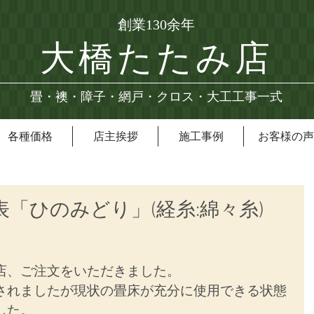
創業130余年
大橋たたみ店
畳・襖・障子・網戸・クロス・大工工事一式
各種価格
店主挨拶
施工事例
お客様の声
表「ひのみどり」(経糸:綿々糸)
店、ご注文をいただきました。
されましたが現状の畳床が充分に使用できる状態
した。