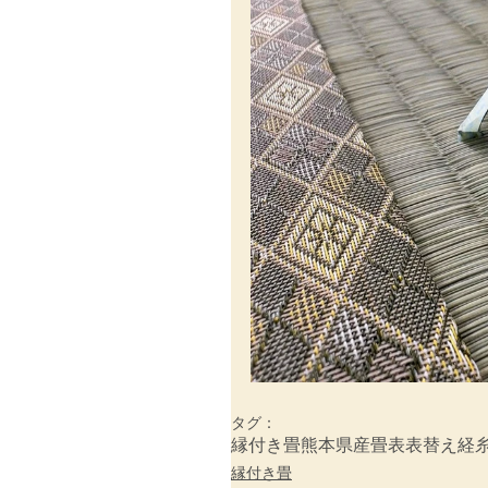
タグ：
縁付き畳
熊本県産畳表
表替え
経
縁付き畳