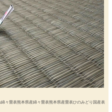
糸
綿々畳表
熊本県産綿々畳表
熊本県産畳表ひのみどり
国産表