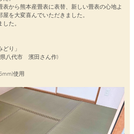
畳表から熊本産畳表に表替、新しい畳表の心地よ
部屋を大変喜んでいただきました。
ました。
みどり」
本県八代市　濱田さん作)
5mm)使用