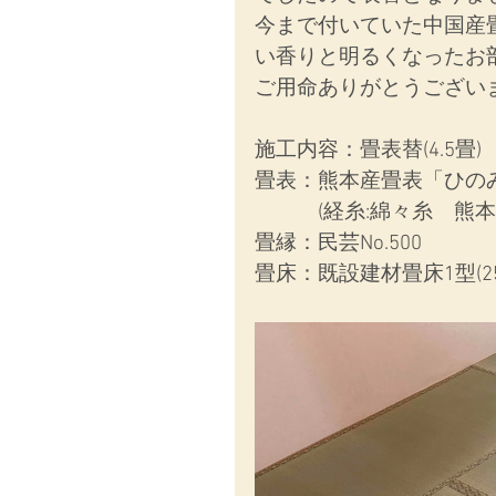
今まで付いていた中国産
い香りと明るくなったお
ご用命ありがとうござい
施工内容：畳表替(4.5畳)
畳表：熊本産畳表「ひの
　　　(経糸:綿々糸　熊
畳縁：民芸No.500
畳床：既設建材畳床1型(2