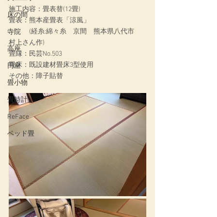
施工内容：畳表替(12畳)
床の間
畳表：熊本産畳表「涼風」
　　　(経糸:綿々糸　京間　熊本県八代市　
寺院
村上さん作)
高座
畳縁：民芸No.503
畳床：既設建材畳床3型使用
円座
その他：障子貼替
畳小物
畳時計
ReFace
ベッド畳