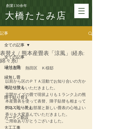
創業130余年
大橋たたみ店
記事
全ての記事
表替え / 熊本産畳表「涼風」(経糸:
全ての記事
綿々糸)
縁付き畳
名古屋市　熱田区　Ｋ様邸
縁無し畳
以前から区のＰＴＡ活動でお知り合いの方か
襖貼り替え
らご注文をいただきました。
京間サイズの畳で現状よりも１ランク上の熊
障子貼り替え
本産畳表を使って表替、障子貼替も相まって
クロス貼り替え
明るくなったお部屋と新しい畳表の心地よい
香りを大変喜んでいただきました。
カーテン新設
ご用命ありがとうございました。
大工工事