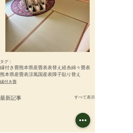
タグ：
縁付き畳
熊本県産畳表
表替え
経糸
綿々畳表
熊本県産畳表涼風
国産表
障子貼り替え
縁付き畳
すべて表示
最新記事