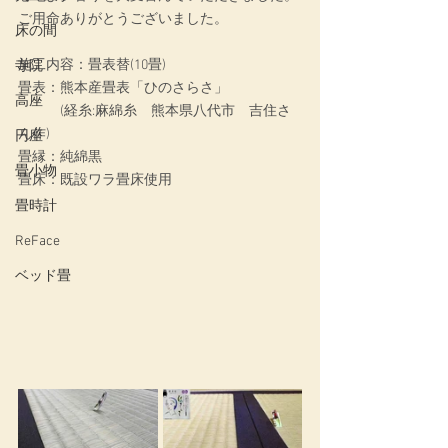
ご用命ありがとうございました。
床の間
施工内容：畳表替(10畳)
寺院
畳表：熊本産畳表「ひのさらさ」
高座
　　　(経糸:麻綿糸　熊本県八代市　吉住さ
ん作)
円座
畳縁：純綿黒
畳小物
畳床：既設ワラ畳床使用
畳時計
ReFace
ベッド畳