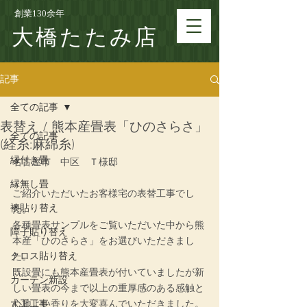
創業130余年
大橋たたみ店
記事
全ての記事
表替え / 熊本産畳表「ひのさらさ」
全ての記事
(経糸:麻綿糸)
縁付き畳
名古屋市　中区　Ｔ様邸
縁無し畳
ご紹介いただいたお客様宅の表替工事でし
襖貼り替え
た。
各種畳表サンプルをご覧いただいた中から熊
障子貼り替え
本産「ひのさらさ」をお選びいただきまし
クロス貼り替え
た。
既設畳にも熊本産畳表が付いていましたが新
カーテン新設
しい畳表の今まで以上の重厚感のある感触と
大工工事
心地よい香りを大変喜んでいただきました。