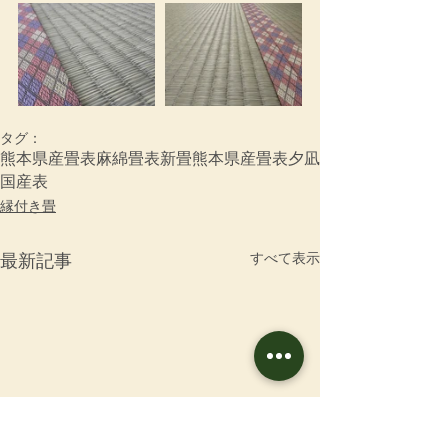
タグ：
熊本県産畳表
麻綿畳表
新畳
熊本県産畳表夕凪
国産表
縁付き畳
すべて表示
最新記事