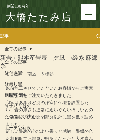
創業130余年
大橋たたみ店
記事
全ての記事
新畳 / 熊本産畳表「夕凪」(経糸:麻綿
全ての記事
糸)
縁付き畳
名古屋市　南区　Ｓ様邸
縁無し畳
以前施工させていただいたお客様からご実家
襖貼り替え
の畳新調をご注文いただきました。
和室はあるけど別の洋室に仏壇を設置した
障子貼り替え
い、畳の厚さも通常に近いぐらいほしいとの
クロス貼り替え
ご要望でドアの開閉部分以外に畳を敷き詰め
ました。
カーテン新設
新しい畳表の心地よい香りと感触、畳縁の色
大工工事
も相まってお部屋が明るくなったと大変喜ん