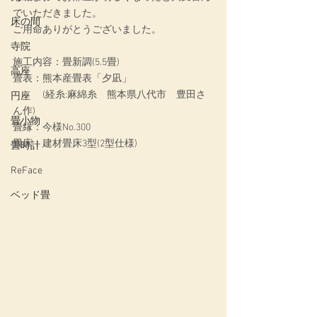
でいただきました。
床の間
ご用命ありがとうございました。
寺院
施工内容：畳新調(5.5畳)
高座
畳表：熊本産畳表「夕凪」
　　　(経糸:麻綿糸　熊本県八代市　豊田さ
円座
ん作)
畳小物
畳縁：今様No.300
畳床：建材畳床3型(2型仕様)
畳時計
ReFace
ベッド畳