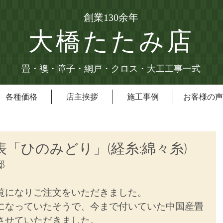
創業130余年
大橋たたみ店
畳・襖・障子・網戸・クロス・大工工事一式
各種価格
店主挨拶
施工事例
お客様の声
表「ひのみどり」(経糸:綿々糸)
邸
覧になりご注文をいただきました。
になっていたそうで、今まで付いていた中国産畳
させていただきました。