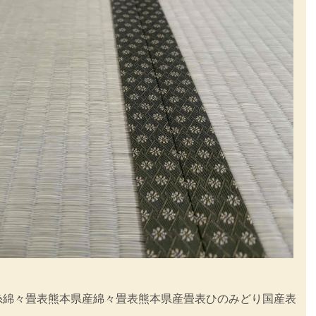
糸
綿々畳表
熊本県産綿々畳表
熊本県産畳表ひのみどり
国産表