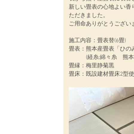
新しい畳表の心地よい香
ただきました。
ご用命ありがとうござい
施工内容：畳表替(6畳)
畳表：熊本産畳表「ひの
　　　(経糸:綿々糸　熊
畳縁：梅里静菊黒
畳床：既設建材畳床2型