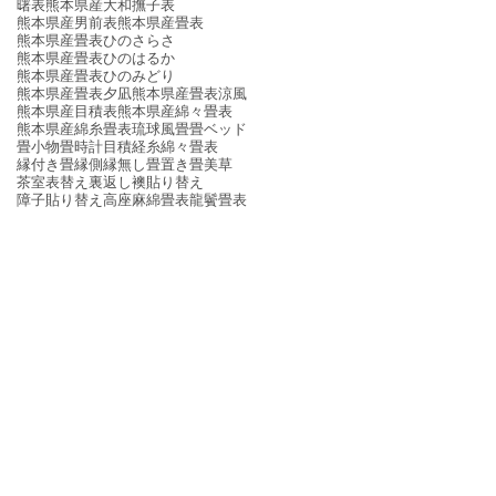
曙表
熊本県産大和撫子表
熊本県産男前表
熊本県産畳表
熊本県産畳表ひのさらさ
熊本県産畳表ひのはるか
熊本県産畳表ひのみどり
熊本県産畳表夕凪
熊本県産畳表涼風
熊本県産目積表
熊本県産綿々畳表
熊本県産綿糸畳表
琉球風畳
畳ベッド
畳小物
畳時計
目積
経糸
綿々畳表
縁付き畳
縁側
縁無し畳
置き畳
美草
茶室
表替え
裏返し
襖貼り替え
障子貼り替え
高座
麻綿畳表
龍鬢畳表