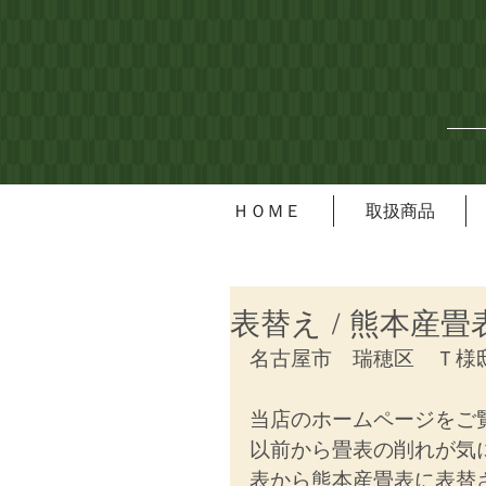
ＨＯＭＥ
取扱商品
表替え / 熊本産畳
名古屋市　瑞穂区　Ｔ様
当店のホームページをご
以前から畳表の削れが気
表から熊本産畳表に表替