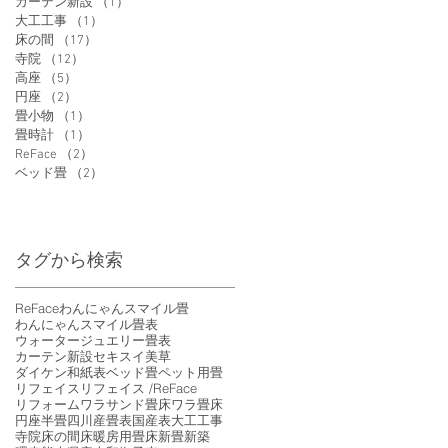
カーテン新設
（1）
1件の記事
大工工事
（1）
1件の記事
床の間
（17）
17件の記事
寺院
（12）
12件の記事
高座
（5）
5件の記事
円座
（2）
2件の記事
畳小物
（1）
1件の記事
畳時計
（1）
1件の記事
ReFace
（2）
2件の記事
ベッド畳
（2）
2件の記事
タグから検索
ReFace
わんにゃんスマイル畳
わんにゃんスマイル畳表
ウォータージュエリー畳表
カーテン新設
セキスイ美草
ダイケン和紙表
ベッド畳
ペット用畳
リフェイス
リフェイス /ReFace
リフォーム
ワラサンド畳床
ワラ畳床
円座
半畳
四川産畳表
国産表
大工工事
寺院
床の間
床暖房用畳床
新畳
新築