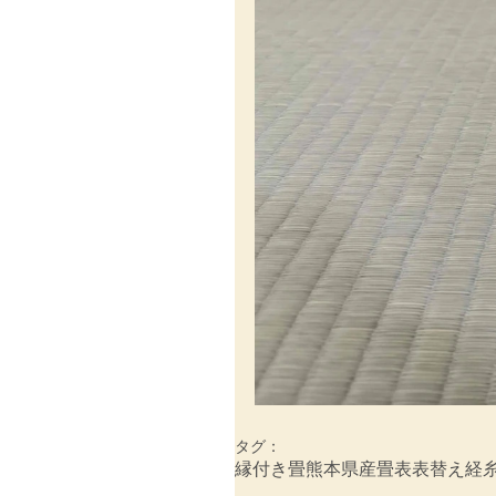
タグ：
縁付き畳
熊本県産畳表
表替え
経