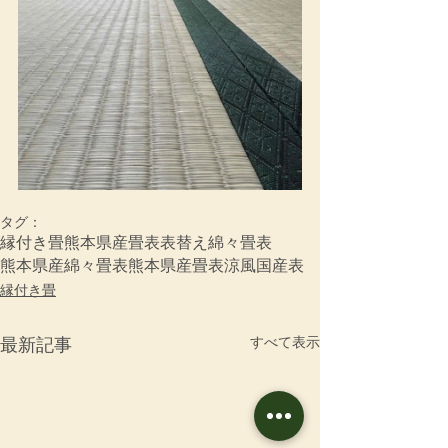
タグ：
縁付き畳
熊本県産畳表
表替え
綿々畳表
熊本県産綿々畳表
熊本県産畳表涼風
国産表
縁付き畳
すべて表示
最新記事