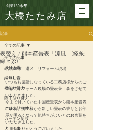
創業130余年
大橋たたみ店
記事
全ての記事
表替え / 熊本産畳表「涼風」(経糸:
全ての記事
綿々糸)
縁付き畳
名古屋市　港区　リフォーム現場
縁無し畳
いつもお世話になっている工務店様からのご
襖貼り替え
依頼でリフォーム現場の畳表替工事をさせて
いただきました。
障子貼り替え
今まで付いていた中国産畳表から熊本産畳表
クロス貼り替え
に表替、施主様から新しい畳表の香りとお部
屋が明るくなって気持ちがよいとのお言葉を
カーテン新設
いただきました。
大工工事
ご用命ありがとうございました。