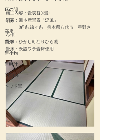
床の間
施工内容：畳表替(6畳)
畳表：熊本産畳表「涼風」
寺院
　　　(経糸:綿々糸　熊本県八代市　星野さ
高座
ん作)
畳縁：ひがし町なりひら鶯
円座
畳床：既設ワラ畳床使用
畳小物
畳時計
ReFace
ベッド畳