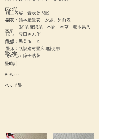
床の間
施工内容：畳表替(8畳)
畳表：熊本産畳表「夕凪」男前表
寺院
　　　(経糸:麻綿糸　本間一番草　熊本県八
高座
代市　豊田さん作)
畳縁：民芸No.504
円座
畳床：既設建材畳床3型使用
畳小物
その他：障子貼替
畳時計
ReFace
ベッド畳