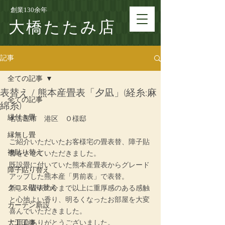
創業130余年
大橋たたみ店
記事
全ての記事
表替え / 熊本産畳表「夕凪」(経糸:麻
全ての記事
綿糸)
縁付き畳
名古屋市　港区　Ｏ様邸
縁無し畳
ご紹介いただいたお客様宅の畳表替、障子貼
襖貼り替え
替をさせていただきました。
既設畳に付いていた熊本産畳表からグレード
障子貼り替え
アップした熊本産「男前表」で表替。
クロス貼り替え
新しい畳表の今まで以上に重厚感のある感触
と心地よい香り、明るくなったお部屋を大変
カーテン新設
喜んでいただきました。
大工工事
ご用命ありがとうございました。