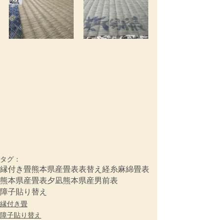
タグ：
縁付き畳
熊本県産畳表
表替え
経糸
麻綿畳表
熊本県産畳表夕凪
熊本県産男前表
障子貼り替え
縁付き畳
障子貼り替え