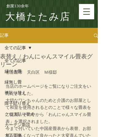
創業130余年
大橋たたみ店
記事
全ての記事
表替え / わんにゃんスマイル畳表グ
全ての記事
リーン
縁付き畳
名古屋市　天白区　Ｍ様邸
縁無し畳
当店のホームページをご覧になりご注文をい
襖貼り替え
ただきました。
大切なワンちゃんのためと介護のお部屋とし
障子貼り替え
て和室を使用されるとのことで様々な畳表を
クロス貼り替え
ご提案、その中から「わんにゃんスマイル畳
表」を選択されました。
カーテン新設
今まで付いていた中国産畳表から表替、お部
大工工事
屋が明るくなって良かったと大変喜んでいた