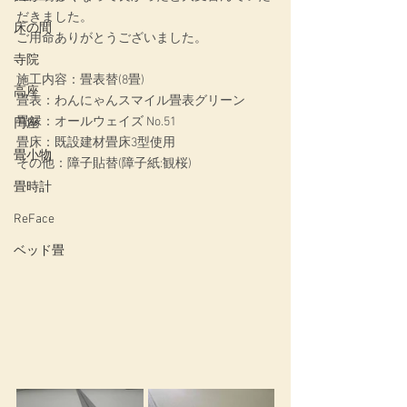
だきました。
床の間
ご用命ありがとうございました。
寺院
施工内容：畳表替(8畳)
高座
畳表：わんにゃんスマイル畳表グリーン
畳縁：オールウェイズ No.51
円座
畳床：既設建材畳床3型使用
畳小物
その他：障子貼替(障子紙:観桜)
畳時計
ReFace
ベッド畳