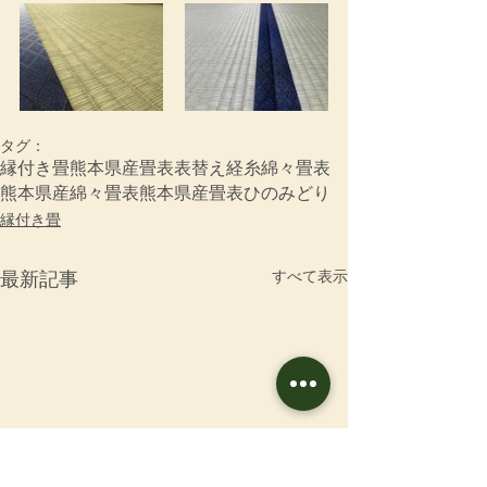
タグ：
縁付き畳
熊本県産畳表
表替え
経糸
綿々畳表
熊本県産綿々畳表
熊本県産畳表ひのみどり
縁付き畳
すべて表示
最新記事