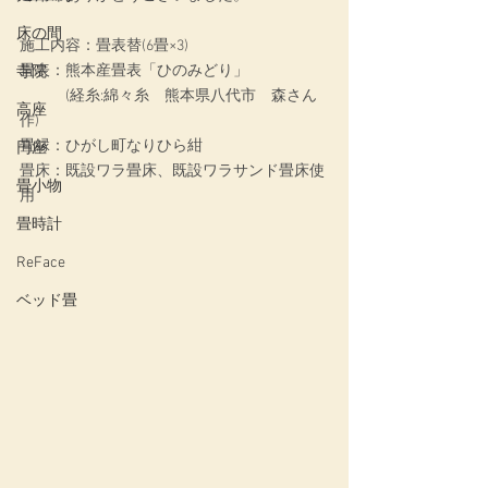
床の間
施工内容：畳表替(6畳×3)
畳表：熊本産畳表「ひのみどり」
寺院
　　　(経糸:綿々糸　熊本県八代市　森さん
高座
作)
畳縁：ひがし町なりひら紺
円座
畳床：既設ワラ畳床、既設ワラサンド畳床使
畳小物
用
畳時計
ReFace
ベッド畳