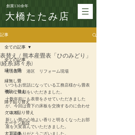
創業130余年
大橋たたみ店
記事
全ての記事
表替え / 熊本産畳表「ひのみどり」
全ての記事
(経糸:綿々糸)
縁付き畳
名古屋市　港区　リフォーム現場
縁無し畳
いつもお世話になっている工務店様から畳表
襖貼り替え
替のご依頼をいただきました。
十数年前にも表替をさせていただきました
障子貼り替え
が、今回は畳下の床板を交換するのに合わせ
クロス貼り替え
て表替。
新しい畳の心地よい香りと明るくなったお部
カーテン新設
屋を大変喜んでいただきました。
大工工事
ご用命ありがとうございました。