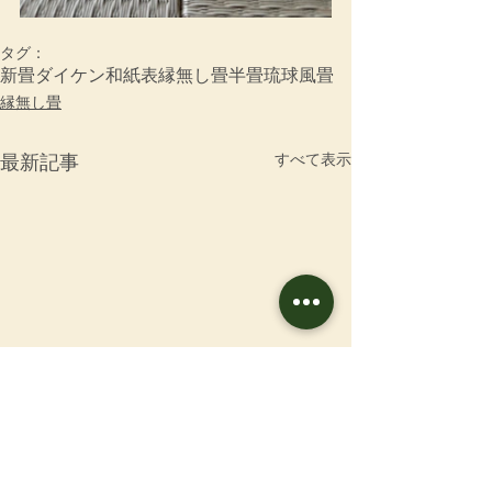
タグ：
新畳
ダイケン和紙表
縁無し畳
半畳
琉球風畳
縁無し畳
すべて表示
最新記事