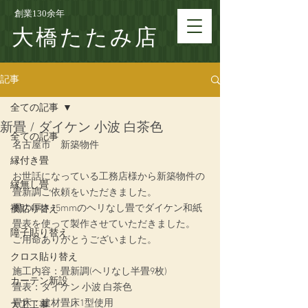
創業130余年
大橋たたみ店
記事
全ての記事
新畳 / ダイケン 小波 白茶色
全ての記事
名古屋市　新築物件
縁付き畳
お世話になっている工務店様から新築物件の
縁無し畳
畳新調ご依頼をいただきました。
畳の厚さ15mmのヘリなし畳でダイケン和紙
襖貼り替え
畳表を使って製作させていただきました。
障子貼り替え
ご用命ありがとうございました。
クロス貼り替え
施工内容：畳新調(ヘリなし半畳9枚)
カーテン新設
畳表：ダイケン 小波 白茶色
畳床：建材畳床1型使用
大工工事