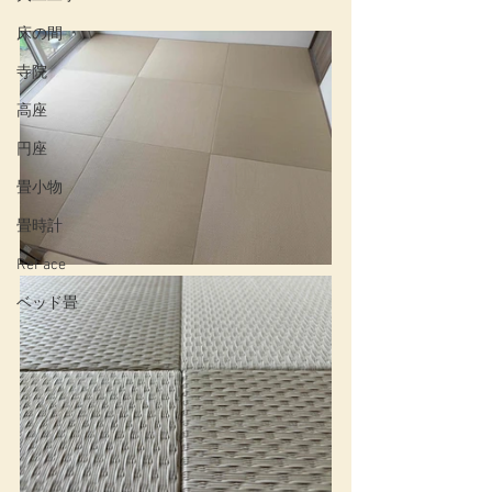
床の間
寺院
高座
円座
畳小物
畳時計
ReFace
ベッド畳