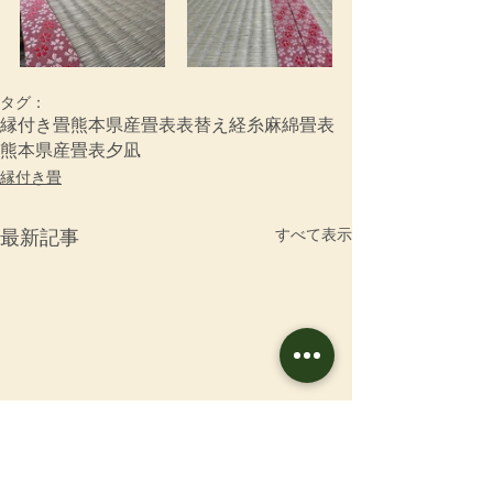
タグ：
縁付き畳
熊本県産畳表
表替え
経糸
麻綿畳表
熊本県産畳表夕凪
縁付き畳
すべて表示
最新記事