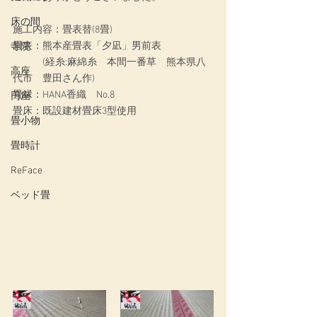
床の間
施工内容：畳表替(8畳)
畳表：熊本産畳表「夕凪」男前表
寺院
　　　(経糸:麻綿糸　本間一番草　熊本県八
高座
代市　豊田さん作)
畳縁：HANA香織　No.8
円座
畳床：既設建材畳床3型使用
畳小物
畳時計
ReFace
ベッド畳