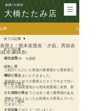
創業130余年
大橋たたみ店
記事
全ての記事
表替え / 熊本産畳表「夕凪」男前表
全ての記事
(経糸:麻綿糸)
縁付き畳
名古屋市外　Ｎ様邸
縁無し畳
ご紹介いただいた新規の業者様から畳表替工
襖貼り替え
事のご注文をいただきました。
新築後はじめての畳替えだそうで今まで付い
障子貼り替え
ていた中国産畳表から熊本産畳表に表替、新
クロス貼り替え
しい畳表の今までとは全く違う重厚感のある
感触と明るくなったお部屋を大変喜んでいた
カーテン新設
だきました。
大工工事
ご用命ありがとうございました。