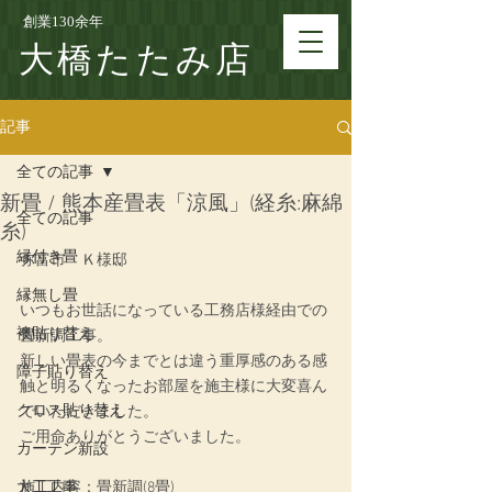
創業130余年
大橋たたみ店
記事
全ての記事
新畳 / 熊本産畳表「涼風」(経糸:麻綿
全ての記事
糸)
縁付き畳
弥富市　Ｋ様邸
縁無し畳
いつもお世話になっている工務店様経由での
襖貼り替え
畳新調工事。
新しい畳表の今までとは違う重厚感のある感
障子貼り替え
触と明るくなったお部屋を施主様に大変喜ん
クロス貼り替え
でいただきました。
ご用命ありがとうございました。
カーテン新設
大工工事
施工内容：畳新調(8畳)