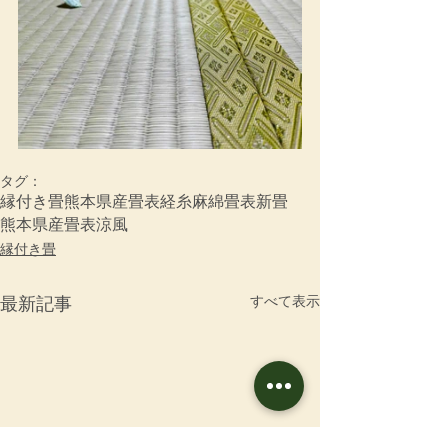
タグ：
縁付き畳
熊本県産畳表
経糸
麻綿畳表
新畳
熊本県産畳表涼風
縁付き畳
すべて表示
最新記事