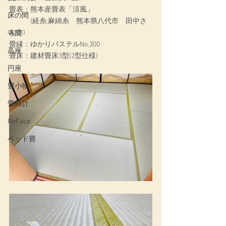
畳表：熊本産畳表「涼風」
床の間
　　　(経糸:麻綿糸　熊本県八代市　田中さ
ん作)
寺院
畳縁：ゆかりパステルNo.300
高座
畳床：建材畳床3型(2型仕様)
円座
畳小物
畳時計
ReFace
ベッド畳