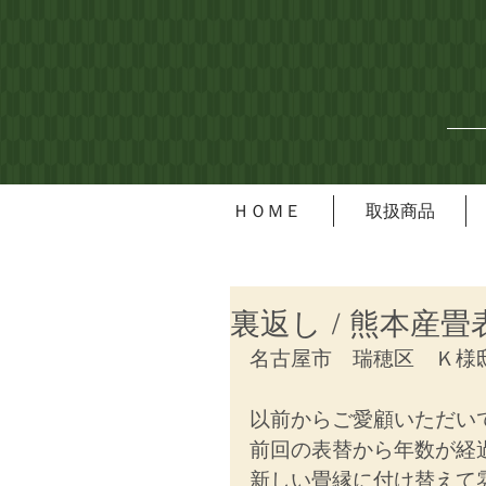
ＨＯＭＥ
取扱商品
裏返し / 熊本産畳
名古屋市　瑞穂区　Ｋ様
以前からご愛顧いただい
前回の表替から年数が経
新しい畳縁に付け替えて