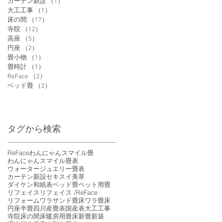
カーテン新設
（1）
1件の記事
大工工事
（1）
1件の記事
床の間
（17）
17件の記事
寺院
（12）
12件の記事
高座
（5）
5件の記事
円座
（2）
2件の記事
畳小物
（1）
1件の記事
畳時計
（1）
1件の記事
ReFace
（2）
2件の記事
ベッド畳
（2）
2件の記事
タグから検索
ReFace
わんにゃんスマイル畳
わんにゃんスマイル畳表
ウォータージュエリー畳表
カーテン新設
セキスイ美草
ダイケン和紙表
ベッド畳
ペット用畳
リフェイス
リフェイス /ReFace
リフォーム
ワラサンド畳床
ワラ畳床
円座
半畳
四川産畳表
国産表
大工工事
寺院
床の間
床暖房用畳床
新畳
新築