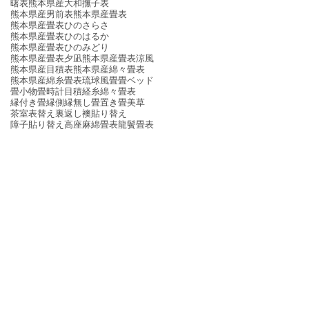
曙表
熊本県産大和撫子表
熊本県産男前表
熊本県産畳表
熊本県産畳表ひのさらさ
熊本県産畳表ひのはるか
熊本県産畳表ひのみどり
熊本県産畳表夕凪
熊本県産畳表涼風
熊本県産目積表
熊本県産綿々畳表
熊本県産綿糸畳表
琉球風畳
畳ベッド
畳小物
畳時計
目積
経糸
綿々畳表
縁付き畳
縁側
縁無し畳
置き畳
美草
茶室
表替え
裏返し
襖貼り替え
障子貼り替え
高座
麻綿畳表
龍鬢畳表