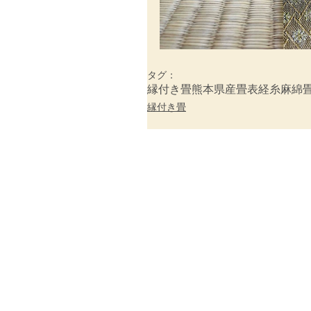
タグ：
縁付き畳
熊本県産畳表
経糸
麻綿
縁付き畳