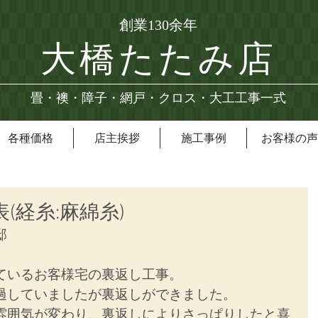
創業130余年
大橋たたみ店
畳・襖・障子・網戸・クロス・大工工事一式
各種価格
店主挨拶
施工事例
お客様の声
表(経糸:麻綿糸)
邸
ているお客様宅の裏返し工事。
過していましたが裏返しができました。
雰囲気が変わり、裏返しによりさっぱりしたと喜