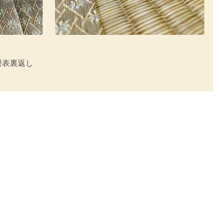
畳表
裏返し