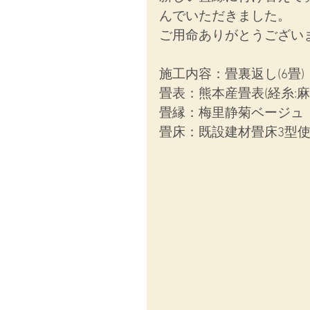
んでいただきました。
ご用命ありがとうござい
施工内容：畳裏返し(6畳)
畳表：熊本産畳表(経糸:麻
畳縁：梅里静菊ベージュ
畳床：既設建材畳床3型