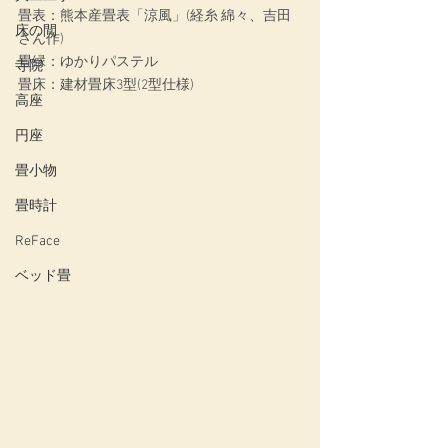
畳表：熊本産畳表「涼風」(経糸 綿々、吉田
床の間
さん作)
畳縁：ゆかりパステル
寺院
畳床：建材畳床3型(2型仕様)
高座
円座
畳小物
畳時計
ReFace
ベッド畳