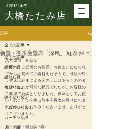
創業130余年
大橋たたみ店
記事
全ての記事
新畳 / 熊本産畳表「涼風」(経糸 綿々)
全ての記事
名古屋市　Ｋ様邸
縁付き畳
学区内、ご近所のお客様。お住まいになられ
てからは初めての畳替えだそうで、既設のワ
縁無し畳
ラ畳床は経年による床の凸凹はあるもののま
だ使うことが可能な状態でしたが、お客様の
襖貼り替え
ご希望で新調となりました。寝室としてお使
障子貼り替え
いとのことで今晩は熊本産畳表の香りに包ま
れてゆっくりお休みくださいませ。ありがと
クロス貼り替え
うございました。
カーテン新設
施工内容：畳新調(6畳)
大工工事