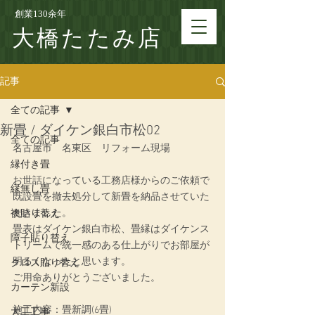
創業130余年
大橋たたみ店
記事
全ての記事
新畳 / ダイケン銀白市松02
全ての記事
名古屋市　名東区　リフォーム現場
縁付き畳
お世話になっている工務店様からのご依頼で
縁無し畳
既設畳を撤去処分して新畳を納品させていた
だきました。
襖貼り替え
畳表はダイケン銀白市松、畳縁はダイケンス
障子貼り替え
トリームで統一感のある仕上がりでお部屋が
明るくなったと思います。
クロス貼り替え
ご用命ありがとうございました。
カーテン新設
施工内容：畳新調(6畳)
大工工事