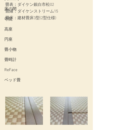
畳表：ダイケン銀白市松02
床の間
畳縁：ダイケンストリーム15
畳床：建材畳床3型(2型仕様)
寺院
高座
円座
畳小物
畳時計
ReFace
ベッド畳