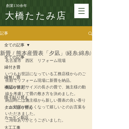
創業130余年
大橋たたみ店
記事
全ての記事
新畳 / 熊本産畳表「夕凪」(経糸:綿糸)
全ての記事
名古屋市　西区　リフォーム現場
縁付き畳
いつもお世話になっている工務店様からのご
縁無し畳
依頼でリフォーム現場に新畳を納品。
長辺が京間サイズの長さの畳で、施主様の動
襖貼り替え
線を考慮して畳の敷き方を決めました。
障子貼り替え
納品時には施主様から新しい畳表の良い香り
とお部屋が明るくなって嬉しいとのお言葉を
クロス貼り替え
いただきました。
カーテン新設
ご用命ありがとうございました。
大工工事