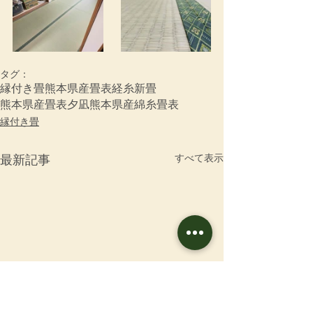
タグ：
縁付き畳
熊本県産畳表
経糸
新畳
熊本県産畳表夕凪
熊本県産綿糸畳表
縁付き畳
すべて表示
最新記事