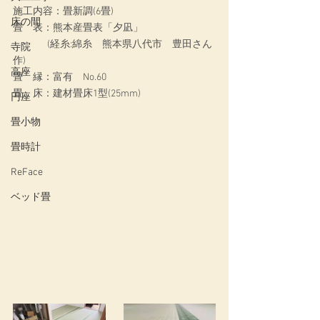
施工内容：畳新調(6畳)
床の間
畳　表：熊本産畳表「夕凪」
                (経糸:綿糸　熊本県八代市　豊田さん
寺院
作)
高座
畳　縁：富有　No.60
畳　床：建材畳床1型(25mm)
円座
畳小物
畳時計
ReFace
ベッド畳