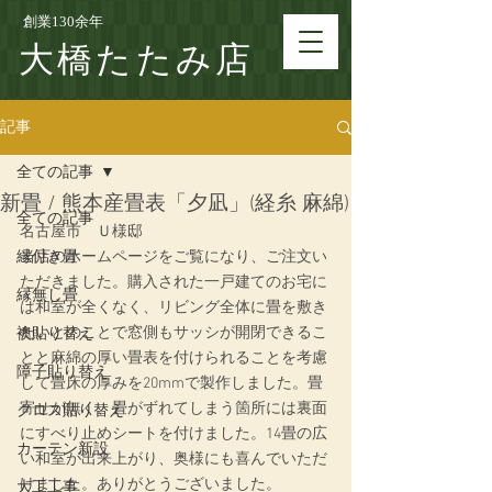
創業130余年
大橋たたみ店
記事
全ての記事
新畳 / 熊本産畳表「夕凪」(経糸 麻綿)
全ての記事
名古屋市　Ｕ様邸
縁付き畳
当店のホームページをご覧になり、ご注文い
ただきました。購入された一戸建てのお宅に
縁無し畳
は和室が全くなく、リビング全体に畳を敷き
たいとのことで窓側もサッシが開閉できるこ
襖貼り替え
とと麻綿の厚い畳表を付けられることを考慮
障子貼り替え
して畳床の厚みを20mmで製作しました。畳
寄せが無く、畳がずれてしまう箇所には裏面
クロス貼り替え
にすべり止めシートを付けました。14畳の広
カーテン新設
い和室が出来上がり、奥様にも喜んでいただ
けました。ありがとうございました。
大工工事