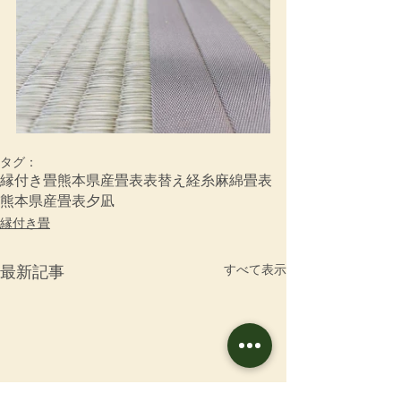
タグ：
縁付き畳
熊本県産畳表
表替え
経糸
麻綿畳表
熊本県産畳表夕凪
縁付き畳
すべて表示
最新記事