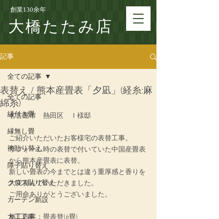
創業130余年
大橋たたみ店
記事
全ての記事
表替え / 熊本産畳表「夕凪」(経糸:麻
全ての記事
綿糸)
縁付き畳
名古屋市　熱田区　Ｉ様邸
縁無し畳
ご紹介いただいたお客様宅の表替工事。
襖貼り替え
リフォーム時の表替で付いていた中国産畳表
から熊本産畳表に表替。
障子貼り替え
新しい畳表の今までとは違う重厚感と香りを
クロス貼り替え
大変喜んでいただきました。
ご用命ありがとうございました。
カーテン新設
大工工事
施工内容：
畳表替(6畳)