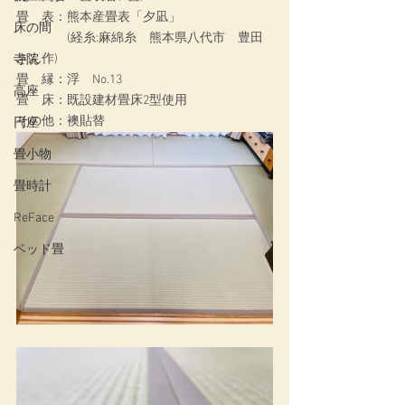
畳　表：熊本産畳表「夕凪」
床の間
　　　　(経糸:麻綿糸　熊本県八代市　豊田
さん作)
寺院
畳　縁：浮　No.13
高座
畳　床：既設建材畳床2型使用
その他：襖貼替
円座
畳小物
畳時計
ReFace
ベッド畳