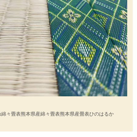
糸
綿々畳表
熊本県産綿々畳表
熊本県産畳表ひのはるか