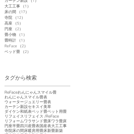
カーテン新設
（1）
1件の記事
大工工事
（1）
1件の記事
床の間
（17）
17件の記事
寺院
（12）
12件の記事
高座
（5）
5件の記事
円座
（2）
2件の記事
畳小物
（1）
1件の記事
畳時計
（1）
1件の記事
ReFace
（2）
2件の記事
ベッド畳
（2）
2件の記事
タグから検索
ReFace
わんにゃんスマイル畳
わんにゃんスマイル畳表
ウォータージュエリー畳表
カーテン新設
セキスイ美草
ダイケン和紙表
ベッド畳
ペット用畳
リフェイス
リフェイス /ReFace
リフォーム
ワラサンド畳床
ワラ畳床
円座
半畳
四川産畳表
国産表
大工工事
寺院
床の間
床暖房用畳床
新畳
新築