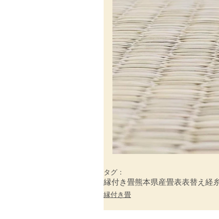
タグ：
縁付き畳
熊本県産畳表
表替え
経
縁付き畳