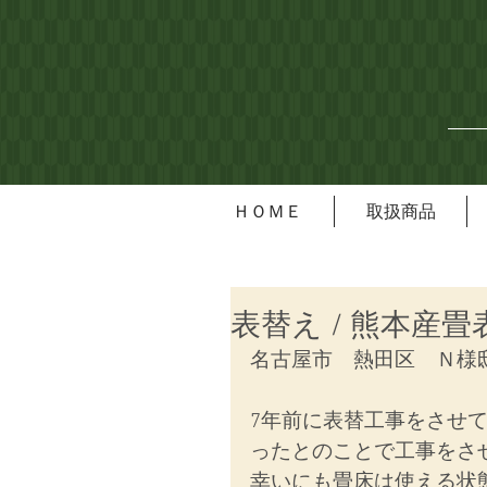
ＨＯＭＥ
取扱商品
表替え / 熊本産畳
名古屋市　熱田区　Ｎ様
7年前に表替工事をさせ
ったとのことで工事をさ
幸いにも畳床は使える状