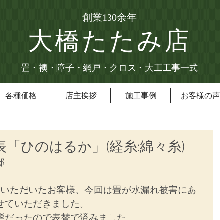
創業130余年
大橋たたみ店
畳・襖・障子・網戸・クロス・大工工事一式
各種価格
店主挨拶
施工事例
お客様の声
表「ひのはるか」(経糸:綿々糸)
邸
ていただいたお客様、今回は畳が水漏れ被害にあ
せていただきました。
態だったので表替で済みました。