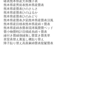
曙表
熊本県産大和撫子表
熊本県産男前表
熊本県産畳表
熊本県産畳表ひのさらさ
熊本県産畳表ひのはるか
熊本県産畳表ひのみどり
熊本県産畳表夕凪
熊本県産畳表涼風
熊本県産目積表
熊本県産綿々畳表
熊本県産綿糸畳表
琉球風畳
畳ベッド
畳小物
畳時計
目積
経糸
綿々畳表
縁付き畳
縁側
縁無し畳
置き畳
美草
茶室
表替え
裏返し
襖貼り替え
障子貼り替え
高座
麻綿畳表
龍鬢畳表