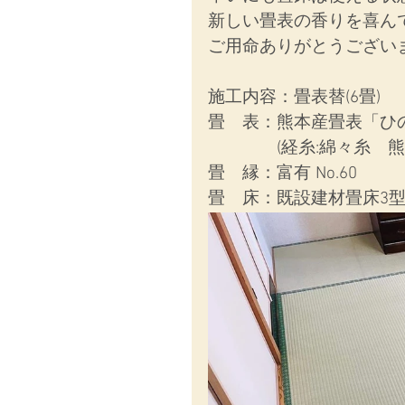
新しい畳表の香りを喜ん
ご用命ありがとうござい
施工内容：
畳表替(6畳)
畳　表：熊本産畳表「ひ
　　　　(経糸:綿々糸　
畳　縁：富有 No.60
畳　床：既設建材畳床3