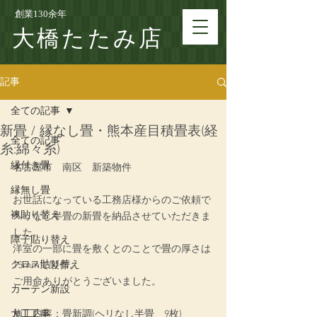
創業130余年
大橋たたみ店
記事
全ての記事
新畳 / 縁なし畳・熊本産目積畳表(経
全ての記事
糸:綿々糸)
縁付き畳
名古屋市　南区　新築物件
縁無し畳
お世話になっている工務店様からのご依頼で
襖貼り替え
ヘリなし半畳の新畳を納品させていただきま
した。
障子貼り替え
洋室の一部に畳を敷くとのことで畳の厚さは
クロス貼り替え
15mmで製作。
ご用命ありがとうございました。
カーテン新設
大工工事
施工内容：
畳新調(ヘリなし半畳　9枚)