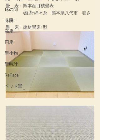
畳　表：熊本産目積畳表
床の間
　　　　(経糸:綿々糸　熊本県八代市　碇さ
ん作)
寺院
畳　床：建材畳床1型
高座
円座
畳小物
畳時計
ReFace
ベッド畳