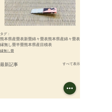
タグ：
熊本県産畳表
新畳
綿々畳表
熊本県産綿々畳表
縁無し畳
半畳
熊本県産目積表
縁無し畳
すべて表示
最新記事