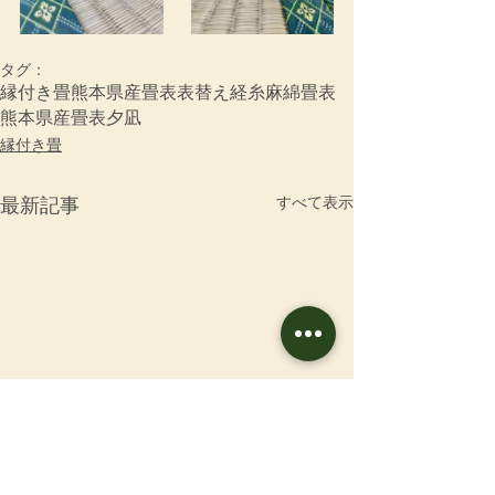
タグ：
縁付き畳
熊本県産畳表
表替え
経糸
麻綿畳表
熊本県産畳表夕凪
縁付き畳
すべて表示
最新記事