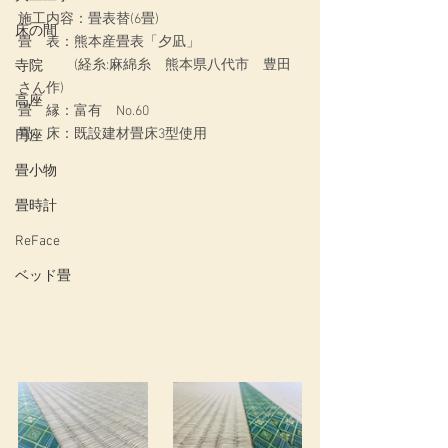
施工内容：
畳表替(6畳)
床の間
畳　表：熊本産畳表「夕凪」
　　　　(経糸:麻綿糸　熊本県八代市　豊田
寺院
さん作)
高座
畳　縁：富有　No.60
畳　床：既設建材畳床3型使用
円座
畳小物
畳時計
ReFace
ベッド畳