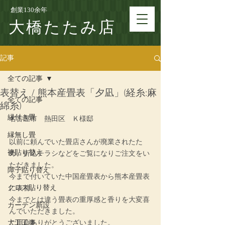
創業130余年
大橋たたみ店
記事
全ての記事
表替え / 熊本産畳表「夕凪」(経糸:麻
全ての記事
綿糸)
縁付き畳
名古屋市　熱田区　Ｋ様邸
縁無し畳
以前に頼んでいた畳店さんが廃業されたた
襖貼り替え
め、折込チラシなどをご覧になりご注文をい
ただきました。
障子貼り替え
今まで付いていた中国産畳表から熊本産畳表
クロス貼り替え
に表替。
今までとは違う畳表の重厚感と香りを大変喜
カーテン新設
んでいただきました。
大工工事
ご用命ありがとうございました。