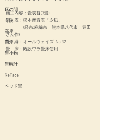
床の間
施工内容：
畳表替(3畳)
畳　表：熊本産畳表「夕凪」
寺院
　　　　(経糸:麻綿糸　熊本県八代市　豊田
高座
さん作)
畳　縁：オールウェイズ  No.32
円座
畳　床：既設ワラ畳床使用
畳小物
畳時計
ReFace
ベッド畳