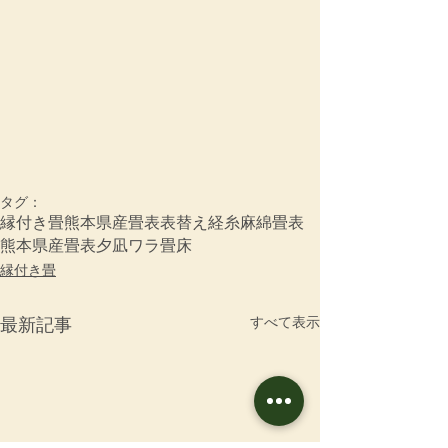
タグ：
縁付き畳
熊本県産畳表
表替え
経糸
麻綿畳表
熊本県産畳表夕凪
ワラ畳床
縁付き畳
すべて表示
最新記事