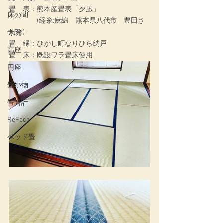
畳　表：熊本産畳表「夕凪」
床の間
　　　　(経糸:麻綿　熊本県八代市　豊田さ
ん作)
寺院
畳　縁：ひがし町なりひら納戸
高座
畳　床：既設ワラ畳床使用
円座
畳小物
畳時計
ReFace
ベッド畳