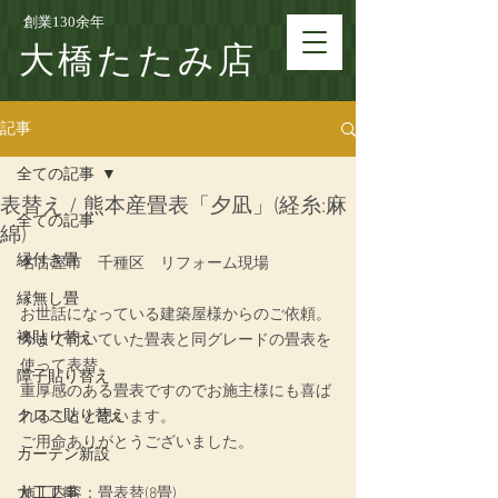
創業130余年
大橋たたみ店
記事
全ての記事
表替え / 熊本産畳表「夕凪」(経糸:麻
全ての記事
綿)
縁付き畳
名古屋市　千種区　リフォーム現場
縁無し畳
お世話になっている建築屋様からのご依頼。
襖貼り替え
今まで付いていた畳表と同グレードの畳表を
使って表替。
障子貼り替え
重厚感のある畳表ですのでお施主様にも喜ば
クロス貼り替え
れることと思います。
ご用命ありがとうございました。
カーテン新設
大工工事
施工内容：
畳表替(8畳)