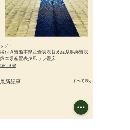
タグ：
縁付き畳
熊本県産畳表
表替え
経糸
麻綿畳表
熊本県産畳表夕凪
ワラ畳床
縁付き畳
すべて表示
最新記事