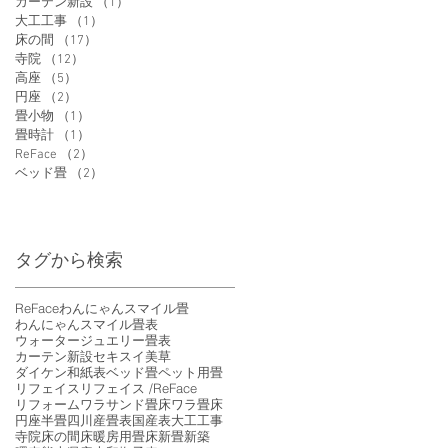
カーテン新設
（1）
1件の記事
大工工事
（1）
1件の記事
床の間
（17）
17件の記事
寺院
（12）
12件の記事
高座
（5）
5件の記事
円座
（2）
2件の記事
畳小物
（1）
1件の記事
畳時計
（1）
1件の記事
ReFace
（2）
2件の記事
ベッド畳
（2）
2件の記事
タグから検索
ReFace
わんにゃんスマイル畳
わんにゃんスマイル畳表
ウォータージュエリー畳表
カーテン新設
セキスイ美草
ダイケン和紙表
ベッド畳
ペット用畳
リフェイス
リフェイス /ReFace
リフォーム
ワラサンド畳床
ワラ畳床
円座
半畳
四川産畳表
国産表
大工工事
寺院
床の間
床暖房用畳床
新畳
新築