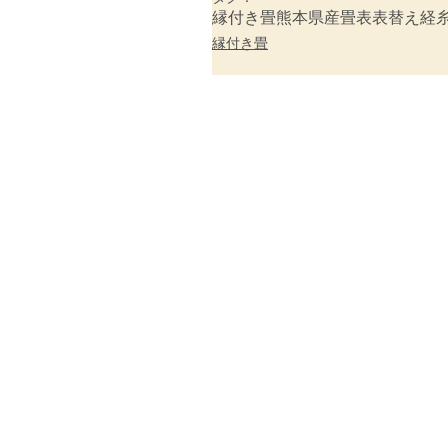
縁付き畳
熊本県産畳表
表替え
経
縁付き畳