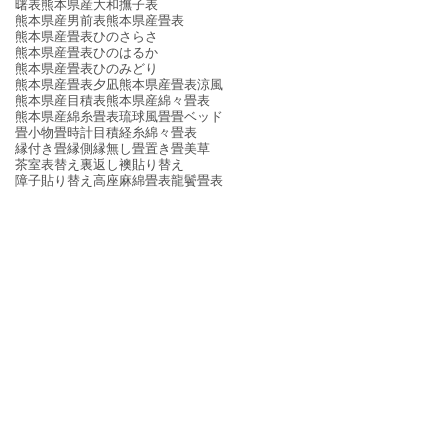
曙表
熊本県産大和撫子表
熊本県産男前表
熊本県産畳表
熊本県産畳表ひのさらさ
熊本県産畳表ひのはるか
熊本県産畳表ひのみどり
熊本県産畳表夕凪
熊本県産畳表涼風
熊本県産目積表
熊本県産綿々畳表
熊本県産綿糸畳表
琉球風畳
畳ベッド
畳小物
畳時計
目積
経糸
綿々畳表
縁付き畳
縁側
縁無し畳
置き畳
美草
茶室
表替え
裏返し
襖貼り替え
障子貼り替え
高座
麻綿畳表
龍鬢畳表