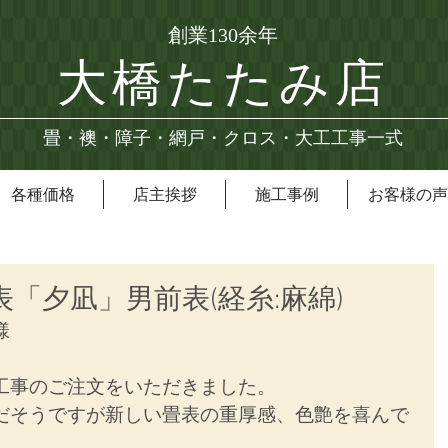
創業130余年
大橋たたみ店
畳・襖・障子・網戸・クロス・大工工事一式
各種価格
店主挨拶
施工事例
お客様の声
表「夕凪」男前表(経糸:麻綿)
様
工事のご注文をいただきました。
だそうですが新しい畳表の重厚感、色艶を喜んで