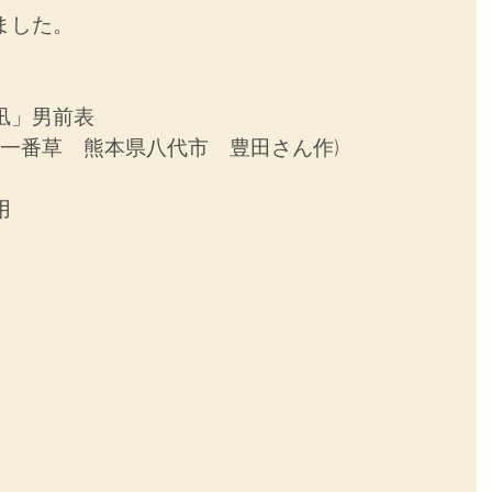
ました。
凪」男前表
間一番草　熊本県八代市　豊田さん作)
用