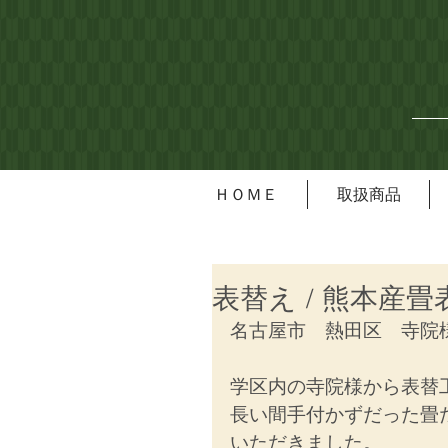
ＨＯＭＥ
取扱商品
表替え / 熊本産畳
名古屋市　熱田区　寺院
学区内の寺院様から表替
長い間手付かずだった畳
いただきました。