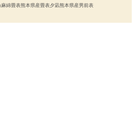
糸
麻綿畳表
熊本県産畳表夕凪
熊本県産男前表