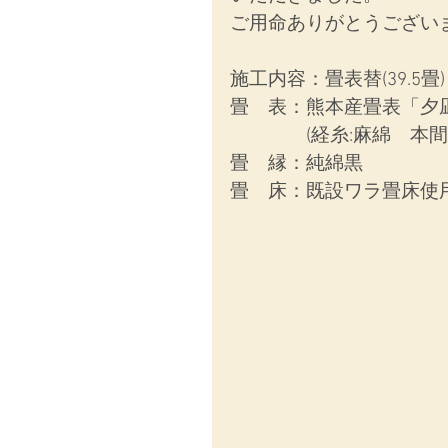
ご用命ありがとうござい
施工内容：
畳表替(39.5畳)
畳　表：熊本産畳表「夕
　　　　(経糸:麻綿　本
畳　縁：純綿黒
畳　床：既設ワラ畳床使