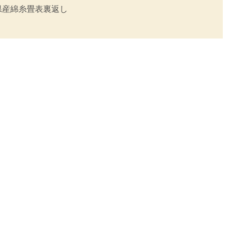
県産綿糸畳表
裏返し