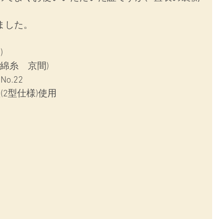
ました。
)
綿糸　京間)
o.22
2型仕様)使用