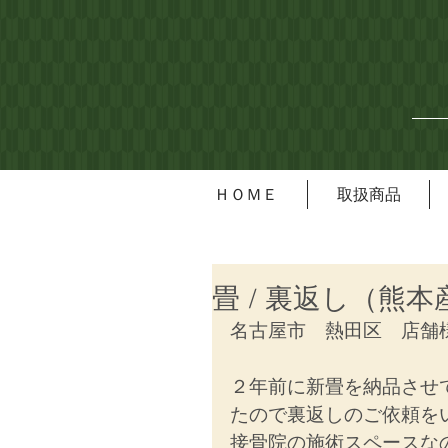
ＨＯＭＥ
取扱商品
畳 / 裏返し（熊
名古屋市　熱田区　店舗
２年前に新畳を納品させ
たので裏返しのご依頼を
接骨院の施術スペースな