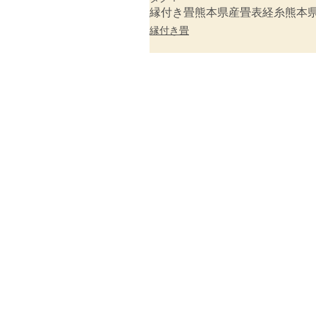
縁付き畳
熊本県産畳表
経糸
熊本
縁付き畳