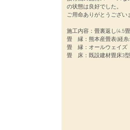
の状態は良好でした。
ご用命ありがとうござい
施工内容：
畳裏返し(4.5畳
畳　縁：熊本産畳表(経糸:
畳　縁：オールウェイズ  N
畳　床：既設建材畳床3型(