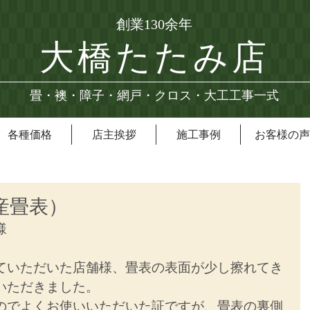
創業130余年
大橋たたみ店
畳・襖・障子・網戸・クロス・大工工事一式
各種価格
店主挨拶
施工事例
お客様の声
本産畳表）
様
ていただいた店舗様、畳表の表面が少し擦れてき
いただきました。
のでよくお使いいただいた証ですが、畳表の裏側