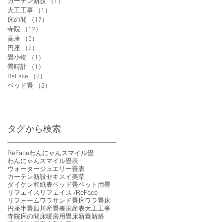
カーテン新設
（1）
1件の記事
大工工事
（1）
1件の記事
床の間
（17）
17件の記事
寺院
（12）
12件の記事
高座
（5）
5件の記事
円座
（2）
2件の記事
畳小物
（1）
1件の記事
畳時計
（1）
1件の記事
ReFace
（2）
2件の記事
ベッド畳
（2）
2件の記事
タグから検索
ReFace
わんにゃんスマイル畳
わんにゃんスマイル畳表
ウォータージュエリー畳表
カーテン新設
セキスイ美草
ダイケン和紙表
ベッド畳
ペット用畳
リフェイス
リフェイス /ReFace
リフォーム
ワラサンド畳床
ワラ畳床
円座
半畳
四川産畳表
国産表
大工工事
寺院
床の間
床暖房用畳床
新畳
新築