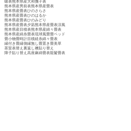
曙表
熊本県産大和撫子表
熊本県産男前表
熊本県産畳表
熊本県産畳表ひのさらさ
熊本県産畳表ひのはるか
熊本県産畳表ひのみどり
熊本県産畳表夕凪
熊本県産畳表涼風
熊本県産目積表
熊本県産綿々畳表
熊本県産綿糸畳表
琉球風畳
畳ベッド
畳小物
畳時計
目積
経糸
綿々畳表
縁付き畳
縁側
縁無し畳
置き畳
美草
茶室
表替え
裏返し
襖貼り替え
障子貼り替え
高座
麻綿畳表
龍鬢畳表