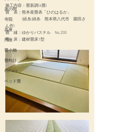
施工内容：
畳新調(6畳)
床の間
畳　表：熊本産畳表「ひのはるか」
　　　　(経糸:綿糸　熊本県八代市　園田さ
寺院
ん作)
高座
畳　縁：ゆかりパステル　No.200
畳　床：建材畳床1型
円座
畳小物
畳時計
ReFace
ベッド畳