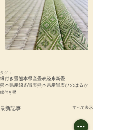
タグ：
縁付き畳
熊本県産畳表
経糸
新畳
熊本県産綿糸畳表
熊本県産畳表ひのはるか
縁付き畳
すべて表示
最新記事