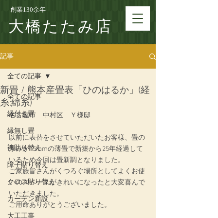
創業130余年
大橋たたみ店
記事
全ての記事
新畳 / 熊本産畳表「ひのはるか」(経
全ての記事
糸:綿糸)
縁付き畳
名古屋市　中村区　Ｙ様邸
縁無し畳
以前に表替をさせていただいたお客様、畳の
襖貼り替え
厚みが15mmの薄畳で新築から25年経過して
いるため今回は畳新調となりました。
障子貼り替え
ご家族皆さんがくつろぐ場所としてよくお使
クロス貼り替え
いのスペースがきれいになったと大変喜んで
いただきました。
カーテン新設
ご用命ありがとうございました。
大工工事