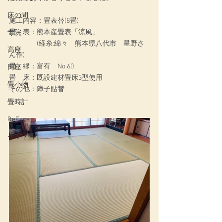
床の間
施工内容：
畳表替(8畳)
畳　表：熊本産畳表「涼風」
寺院
　　　　(経糸:綿々　熊本県八代市　星野さ
高座
ん作)
畳　縁：富有　No.60
円座
畳　床：既設建材畳床3型使用
畳小物
その他：障子貼替
畳時計
ReFace
ベッド畳