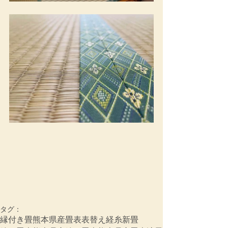
タグ：
縁付き畳
熊本県産畳表
表替え
経糸
新畳