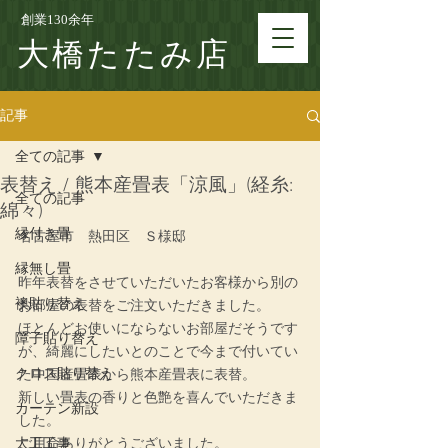
創業130余年
大橋たたみ店
記事
全ての記事
表替え / 熊本産畳表「涼風」(経糸:
全ての記事
綿々)
縁付き畳
名古屋市　熱田区　Ｓ様邸
縁無し畳
昨年表替をさせていただいたお客様から別の
襖貼り替え
お部屋の表替をご注文いただきました。
ほとんどお使いにならないお部屋だそうです
障子貼り替え
が、綺麗にしたいとのことで今まで付いてい
クロス貼り替え
た中国産畳表から熊本産畳表に表替。
新しい畳表の香りと色艶を喜んでいただきま
カーテン新設
した。
大工工事
ご用命ありがとうございました。