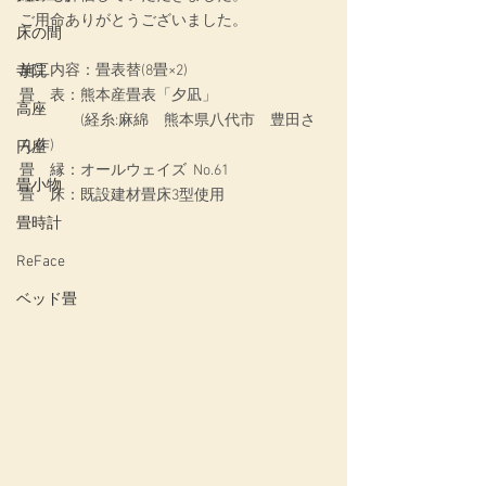
ご用命ありがとうございました。
床の間
施工内容：
畳表替(8畳×2)
寺院
畳　表：熊本産畳表「夕凪」
高座
　　　　(経糸:麻綿　熊本県八代市　豊田さ
ん作)
円座
畳　縁：オールウェイズ  No.61
畳小物
畳　床：既設建材畳床3型使用
畳時計
ReFace
ベッド畳