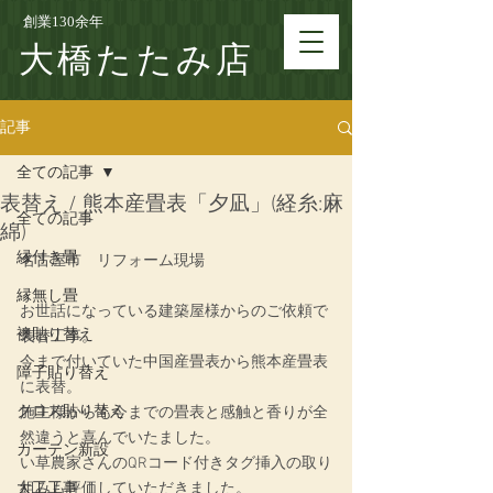
創業130余年
大橋たたみ店
記事
全ての記事
表替え / 熊本産畳表「夕凪」(経糸:麻
全ての記事
綿)
縁付き畳
名古屋市　リフォーム現場
縁無し畳
お世話になっている建築屋様からのご依頼で
襖貼り替え
表替工事。
今まで付いていた中国産畳表から熊本産畳表
障子貼り替え
に表替。
クロス貼り替え
施主様からも今までの畳表と感触と香りが全
然違うと喜んでいたました。
カーテン新設
い草農家さんのQRコード付きタグ挿入の取り
大工工事
組みも評価していただきました。