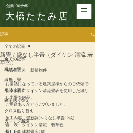
創業130余年
大橋たたみ店
記事
全ての記事
新畳 / 縁なし半畳（ダイケン 清流 若
全ての記事
草色）
縁付き畳
名古屋市外　新築物件
縁無し畳
お世話になっている建築屋様からのご依頼で
襖貼り替え
新築物件にダイケン清流畳表を使用した縁な
し半畳を納品。
障子貼り替え
ご用命ありがとうございました。
クロス貼り替え
施工内容：
畳新調(へりなし半畳12枚)
カーテン新設
畳　表：ダイケン清流　若草色
大工工事
畳　床：建材畳床2型