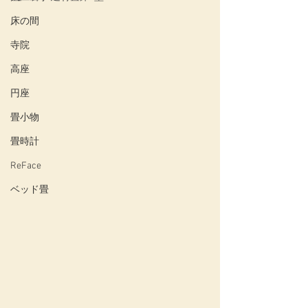
床の間
寺院
高座
円座
畳小物
畳時計
ReFace
ベッド畳