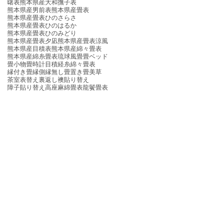
曙表
熊本県産大和撫子表
熊本県産男前表
熊本県産畳表
熊本県産畳表ひのさらさ
熊本県産畳表ひのはるか
熊本県産畳表ひのみどり
熊本県産畳表夕凪
熊本県産畳表涼風
熊本県産目積表
熊本県産綿々畳表
熊本県産綿糸畳表
琉球風畳
畳ベッド
畳小物
畳時計
目積
経糸
綿々畳表
縁付き畳
縁側
縁無し畳
置き畳
美草
茶室
表替え
裏返し
襖貼り替え
障子貼り替え
高座
麻綿畳表
龍鬢畳表