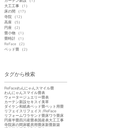
カーテン新設
（1）
1件の記事
大工工事
（1）
1件の記事
床の間
（17）
17件の記事
寺院
（12）
12件の記事
高座
（5）
5件の記事
円座
（2）
2件の記事
畳小物
（1）
1件の記事
畳時計
（1）
1件の記事
ReFace
（2）
2件の記事
ベッド畳
（2）
2件の記事
タグから検索
ReFace
わんにゃんスマイル畳
わんにゃんスマイル畳表
ウォータージュエリー畳表
カーテン新設
セキスイ美草
ダイケン和紙表
ベッド畳
ペット用畳
リフェイス
リフェイス /ReFace
リフォーム
ワラサンド畳床
ワラ畳床
円座
半畳
四川産畳表
国産表
大工工事
寺院
床の間
床暖房用畳床
新畳
新築