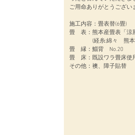
ご用命ありがとうござい
施工内容：
畳表替(6畳)
畳　表：熊本産畳表「涼
　　　　(経糸:綿々　熊
畳　縁：鯔背　No.20
畳　床：既設ワラ畳床使
その他：襖、障子貼替