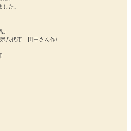
ました。
風」
本県八代市　田中さん作)
用