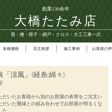
創業130余年
大橋たたみ店
畳・襖・障子・網戸・クロス・大工工事一式
各種価格
店主挨拶
施工事例
お客様の声
表「涼風」(経糸:綿々)
邸
ただいたお客様から別のお部屋の表替をご注文い
ただいた畳縁との組み合わせでお部屋が明るくな
した。