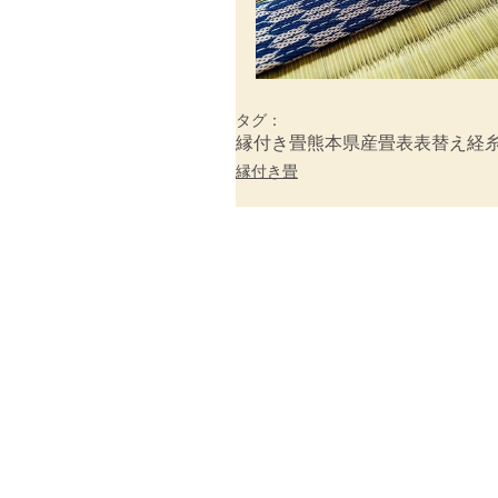
タグ：
縁付き畳
熊本県産畳表
表替え
経
縁付き畳