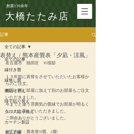
創業130余年
大橋たたみ店
記事
全ての記事
表替え / 熊本産畳表「夕凪・涼風」
全ての記事
名古屋市　熱田区　Ｈ様邸
縁付き畳
１３年前に表替をさせていただいたお客様か
縁無し畳
らのご注文。
前回と同じ部屋に加えて別のお部屋もご注文
襖貼り替え
いただきました。
障子貼り替え
今までと違う雰囲気の畳縁でお部屋が明るく
なったと喜んでいただきました。
クロス貼り替え
ご用命ありがとうございました。
カーテン新設
施工内容：
畳表替(8畳、6畳)
大工工事