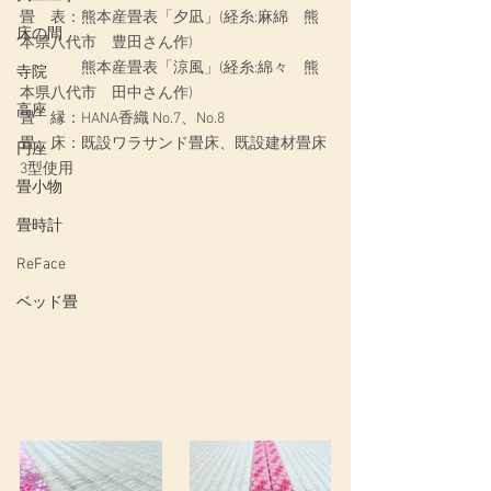
畳　表：熊本産畳表「夕凪」(経糸:麻綿　熊
床の間
本県八代市　豊田さん作)
　　　　熊本産畳表「涼風」(経糸:綿々　熊
寺院
本県八代市　田中さん作)
高座
畳　縁：HANA香織 No.7、No.8
畳　床：既設ワラサンド畳床、既設建材畳床
円座
3型使用
畳小物
畳時計
ReFace
ベッド畳