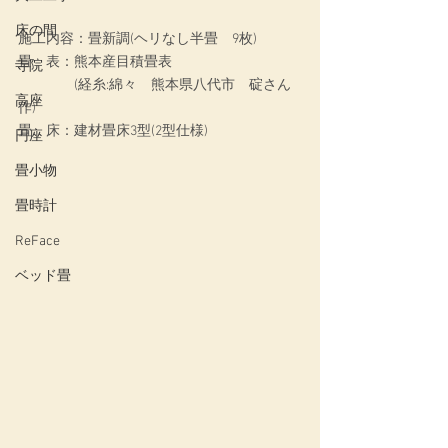
床の間
施工内容：
畳新調(ヘリなし半畳　9枚)
畳　表：熊本産目積畳表
寺院
　　　　(経糸:綿々　熊本県八代市　碇さん
高座
作)
畳　床：建材畳床3型(2型仕様)
円座
畳小物
畳時計
ReFace
ベッド畳