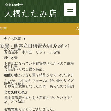
創業130余年
大橋たたみ店
記事
全ての記事
新畳 / 熊本産目積畳表(経糸:綿々)
全ての記事
名古屋市　中川区　リフォーム現場
縁付き畳
お世話になっている建築屋さんからのご依頼
縁無し畳
で新調ヘリなし畳を納品。
以前にもヘリなし畳を納品させていただきま
襖貼り替え
したが、今回のリフォームに伴い畳のサイズ
障子貼り替え
と厚みが変更となったため、あらためて新調
となりました。
クロス貼り替え
熊本産畳表の香りを大変喜んでいただきまし
カーテン新設
た。
ご用命ありがとうございました。
大工工事