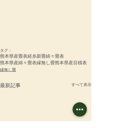
タグ：
熊本県産畳表
経糸
新畳
綿々畳表
熊本県産綿々畳表
縁無し畳
熊本県産目積表
縁無し畳
すべて表示
最新記事