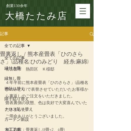
創業130余年
大橋たたみ店
記事
全ての記事
畳裏返し / 熊本産畳表「ひのさら
全ての記事
さ」(品種名:ひのみどり 経糸:麻綿)
縁付き畳
名古屋市　熱田区　Ｋ様邸
縁無し畳
４年半前に熊本産畳表「ひのさらさ」(品種名
襖貼り替え
ひのみどり)で表替させていただいたお客様か
ら裏返しのご注文をいただきました。
障子貼り替え
畳表裏側の状態、色は良好で大変喜んでいた
クロス貼り替え
だきました。
ご用命ありがとうございました。
カーテン新設
大工工事
施工内容：
畳裏返し(8畳×2、4畳)