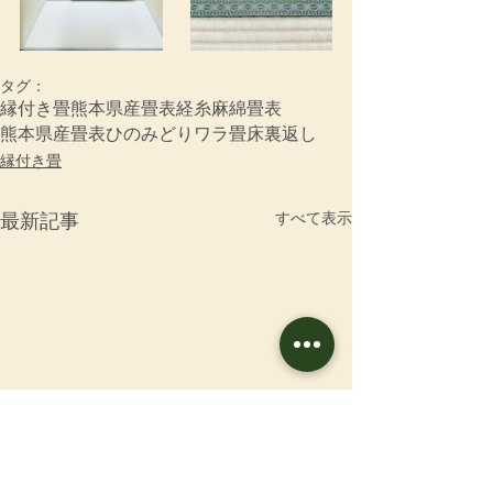
タグ：
縁付き畳
熊本県産畳表
経糸
麻綿畳表
熊本県産畳表ひのみどり
ワラ畳床
裏返し
縁付き畳
すべて表示
最新記事