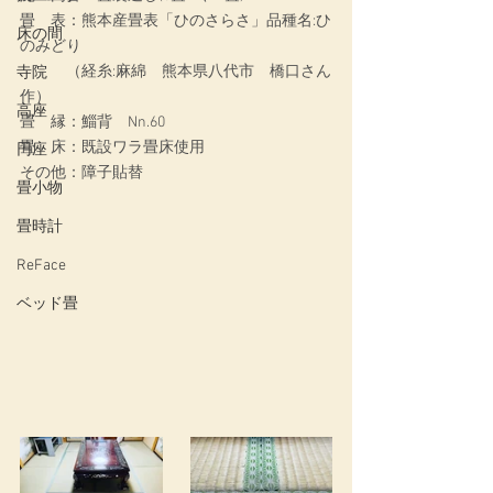
畳　表：熊本産畳表「ひのさらさ」品種名:ひ
床の間
のみどり
　　　（経糸:麻綿　熊本県八代市　橋口さん
寺院
作）
高座
畳　縁：鯔背　Nn.60
畳　床：既設ワラ畳床使用
円座
その他：障子貼替
畳小物
畳時計
ReFace
ベッド畳