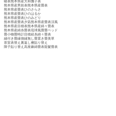
曙表
熊本県産大和撫子表
熊本県産男前表
熊本県産畳表
熊本県産畳表ひのさらさ
熊本県産畳表ひのはるか
熊本県産畳表ひのみどり
熊本県産畳表夕凪
熊本県産畳表涼風
熊本県産目積表
熊本県産綿々畳表
熊本県産綿糸畳表
琉球風畳
畳ベッド
畳小物
畳時計
目積
経糸
綿々畳表
縁付き畳
縁側
縁無し畳
置き畳
美草
茶室
表替え
裏返し
襖貼り替え
障子貼り替え
高座
麻綿畳表
龍鬢畳表