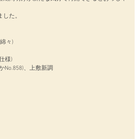
ました。
綿々)
仕様)
o.858)、上敷新調