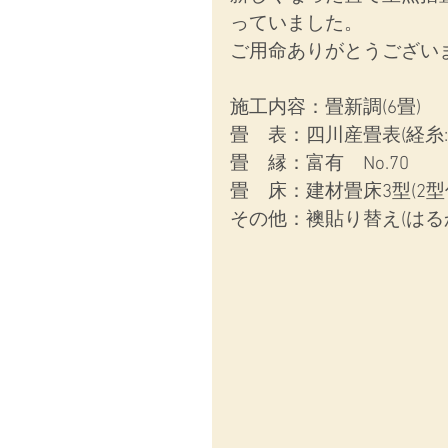
っていました。
ご用命ありがとうござい
施工内容：
畳新調(6畳)
畳　表：四川産畳表(経糸:
畳　縁：富有　No.70
畳　床：建材畳床3型(2型
その他：襖貼り替え(はるかN