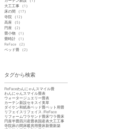
カーテン新設
（1）
1件の記事
大工工事
（1）
1件の記事
床の間
（17）
17件の記事
寺院
（12）
12件の記事
高座
（5）
5件の記事
円座
（2）
2件の記事
畳小物
（1）
1件の記事
畳時計
（1）
1件の記事
ReFace
（2）
2件の記事
ベッド畳
（2）
2件の記事
タグから検索
ReFace
わんにゃんスマイル畳
わんにゃんスマイル畳表
ウォータージュエリー畳表
カーテン新設
セキスイ美草
ダイケン和紙表
ベッド畳
ペット用畳
リフェイス
リフェイス /ReFace
リフォーム
ワラサンド畳床
ワラ畳床
円座
半畳
四川産畳表
国産表
大工工事
寺院
床の間
床暖房用畳床
新畳
新築