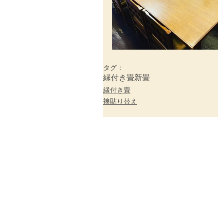
タグ：
縁付き畳
新畳
縁付き畳
襖貼り替え