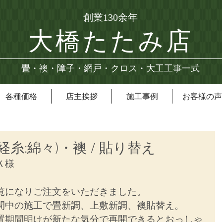
創業130余年
大橋たたみ店
畳・襖・障子・網戸・クロス・大工工事一式
各種価格
店主挨拶
施工事例
お客様の声
経糸:綿々)・襖 / 貼り替え
Ｋ様
覧になりご注文をいただきました。
間中の施工で畳新調、上敷新調、襖貼替え。
置期間明けが新たな気分で再開できるとおっしゃ