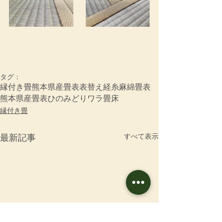
タグ：
縁付き畳
熊本県産畳表
表替え
経糸
麻綿畳表
熊本県産畳表ひのみどり
ワラ畳床
縁付き畳
すべて表示
最新記事