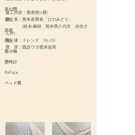
床の間
施工内容：
畳表替(6畳)
畳　表：熊本産畳表「ひのみどり」
寺院
　　　　(経糸:麻綿　熊本県八代市　吉住さ
高座
ん作)
畳　縁：トレンド　No.202
円座
畳　床：既設ワラ畳床使用
畳小物
畳時計
ReFace
ベッド畳