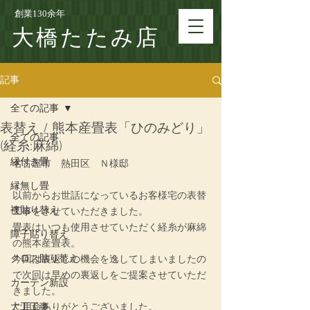
創業130余年
大橋たたみ店
記事
全ての記事
表替え / 熊本産畳表「ひのみどり」
全ての記事
(経糸:麻綿)
縁付き畳
名古屋市　熱田区　Ｎ様邸
縁無し畳
以前からお世話になっているお客様宅の表替
襖貼り替え
工事をさせていただきました。
畳表はいつも使用させていただく経糸が麻綿
障子貼り替え
の熊本産畳表。
クロス貼り替え
今回は裏返しの機会を逸してしまいましたの
で次回は早めの裏返しをご提案させていただ
カーテン新設
きました。
大工工事
ご用命ありがとうございました。