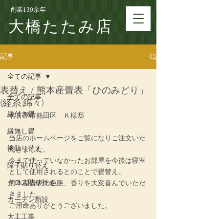
創業130余年
大橋たたみ店
記事
全ての記事
表替え / 熊本産畳表「ひのみどり」
全ての記事
(経糸:綿々)
縁付き畳
名古屋市熱田区　Ｋ様邸
縁無し畳
当店のホームページをご覧になりご注文いた
襖貼り替え
だきました。
今まで使っていなかったお部屋を今後は寝室
障子貼り替え
として使用されるとのことで畳替え。
クロス貼り替え
熊本産畳表の色艶、香りを大変喜んでいただ
きました。
カーテン新設
ご用命ありがとうございました。
大工工事