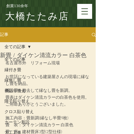
創業130余年
大橋たたみ店
記事
全ての記事
新畳 / ダイケン清流カラー 白茶色
全ての記事
名古屋市外　リフォーム現場
縁付き畳
お世話になっている建築屋さんの現場に縁な
縁無し畳
し畳を納品。
既設畳を撤去して縁なし畳を新調。
襖貼り替え
畳表はダイケン清流カラーの白茶色を使用。
障子貼り替え
ご用命ありがとうございました。
クロス貼り替え
施工内容：
畳新調(縁なし半畳9枚)
カーテン新設
畳　表：ダイケン清流カラー 白茶色
畳　床：建材畳床3型(2型仕様)
大工工事