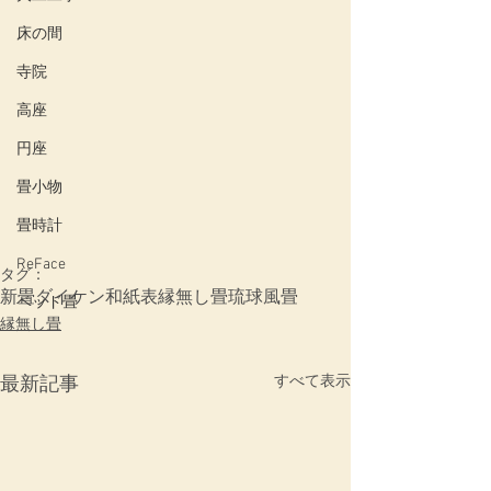
床の間
寺院
高座
円座
畳小物
畳時計
ReFace
タグ：
新畳
ダイケン和紙表
縁無し畳
琉球風畳
ベッド畳
縁無し畳
すべて表示
最新記事